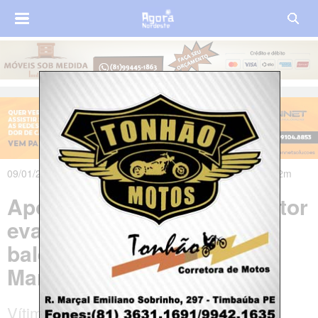
09/01/2020 às 12h20m - Atualizado em 09/01/2020 às 12h22m
Após pane em veículo, pastor
evangélico morre ao ser
baleado em assalto no
Maranhão
Vítima identificada como José Antônio