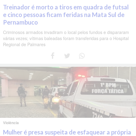
Treinador é morto a tiros em quadra de futsal
e cinco pessoas ficam feridas na Mata Sul de
Pernambuco
Criminosos armados invadiram o local pelos fundos e dispararam
várias vezes; vítimas baleadas foram transferidas para o Hospital
Regional de Palmares
Violência
Mulher é presa suspeita de esfaquear a própria