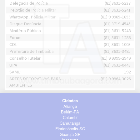
Delegacia de Polícia
(81)3631-5237
Pelotão de Polícia Militar
(81) 3631-5241
WhatsApp, Polícia Militar
(81) 9 9985-1855
Disque Denúncia
(81) 3719-4545
Minitério Público
(81) 3631-5248
Fórum
(81) 3631-1288
CDL
(81) 3631-1003
Prefeitura de Timbaúba
(81) 3631-3485
Conselho Tutelar
(81) 9 9399-2949
UPA
(81) 3631-0443
SAMU
192
ARTES DECORATIVAS PARA
(81) 9 9964-3026
AMBIENTES
Cidades
Aliança
Belém-PA
Calumbi
Camutanga
Florianópolis-SC
Guarujá-SP
Ingazeira