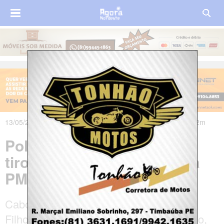
13/05/2024 às 13h15m - Atualizado em 13/05/2024 às 22h42m
Policial de folga é morto a
tiros na frente de equipe da
PM em Fortaleza
Cabo José Heliomar Adriano de Souza
Filho, de 42 anos, chegou a ser socorrido,