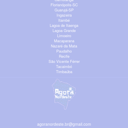
Florianópolis-SC
Guarujá-SP
Ingazeira
Itambé
Lagoa de Itaenga
Lagoa Grande
Limoeiro
Macaparana
Nazaré da Mata
Paudalho
Recife
São Vicente Férrer
Tacaimbó
Timbaúba
agoranordeste.br@gmail.com