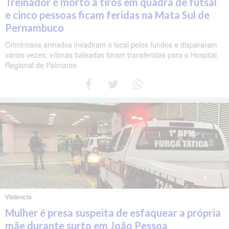
Treinador é morto a tiros em quadra de futsal
e cinco pessoas ficam feridas na Mata Sul de
Pernambuco
Criminosos armados invadiram o local pelos fundos e dispararam
várias vezes; vítimas baleadas foram transferidas para o Hospital
Regional de Palmares
Violência
Mulher é presa suspeita de esfaquear a própria
mãe durante surto em João Pessoa