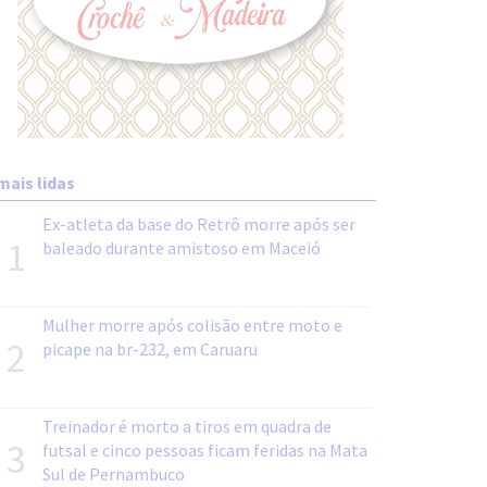
mais lidas
Ex-atleta da base do Retrô morre após ser
1
baleado durante amistoso em Maceió
Mulher morre após colisão entre moto e
2
picape na br-232, em Caruaru
Treinador é morto a tiros em quadra de
3
futsal e cinco pessoas ficam feridas na Mata
Sul de Pernambuco