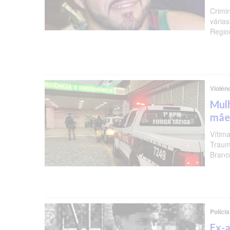
Crimi
várias
Regio
Violên
Mulh
mãe
Vítima
Traum
Branc
Polícia
Ex-a