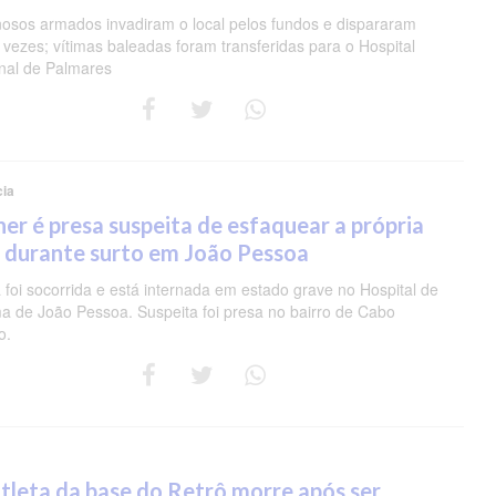
nosos armados invadiram o local pelos fundos e dispararam
 vezes; vítimas baleadas foram transferidas para o Hospital
nal de Palmares
cia
er é presa suspeita de esfaquear a própria
 durante surto em João Pessoa
 foi socorrida e está internada em estado grave no Hospital de
a de João Pessoa. Suspeita foi presa no bairro de Cabo
o.
tleta da base do Retrô morre após ser