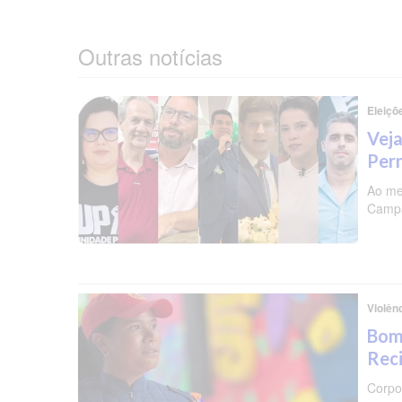
Outras notícias
Eleiçõ
Veja
Per
Ao me
Campa
Violên
Bomb
Reci
Corpo 