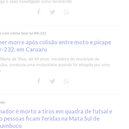
iga o caso investigado como feminicídio.
o com vítima fatal na BR-232
er morre após colisão entre moto e picape
r-232, em Caruaru
 Maria da Silva, de 49 anos, moradora do município de
úba, conduzia uma motocicleta quando foi atingida por uma
e.
dio
nador é morto a tiros em quadra de futsal e
o pessoas ficam feridas na Mata Sul de
nambuco