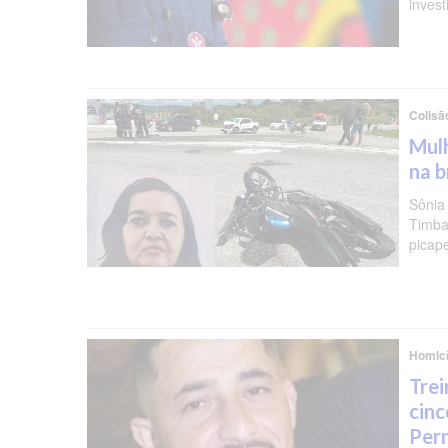
invest
Colisã
Mulh
na b
Sônia
Timba
picap
Homicí
Trei
cinc
Per