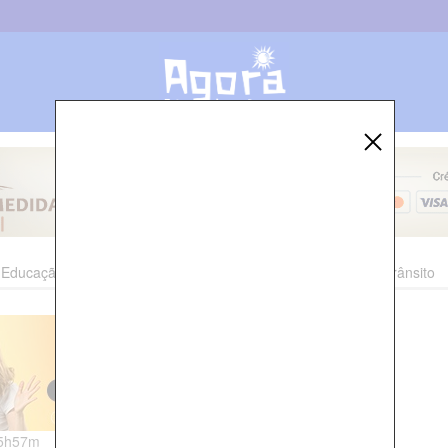
Educação
Esporte
Cultura
Polícia
Economia
Trânsito
05h57m