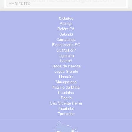
AMBIENTES
Cidades
Aliança
Belém-PA
Calumbi
Camutanga
Florianópolis-SC
Guarujá-SP
Ingazeira
Itambé
Lagoa de Itaenga
Lagoa Grande
Limoeiro
Macaparana
Nazaré da Mata
Paudalho
Recife
São Vicente Férrer
Tacaimbó
Timbaúba