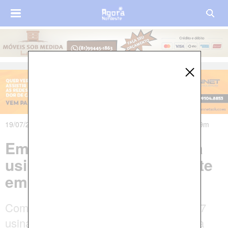
19/07/2021 às 08h15m - Atualizado em 19/07/2021 às 08h49m
Empresa inaugura primeira
usina de biogás do Nordeste
em Caruaru, no Agreste
Com a operação de Pernambuco, são 17
usinas em todo o país, que já reduzem a