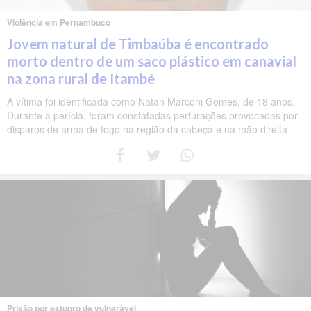
Violência em Pernambuco
Jovem natural de Timbaúba é encontrado
morto dentro de um saco plástico em canavial
na zona rural de Itambé
A vítima foi identificada como Natan Marconi Gomes, de 18 anos.
Durante a perícia, foram constatadas perfurações provocadas por
disparos de arma de fogo na região da cabeça e na mão direita.
Prisão por estupro de vulnerável