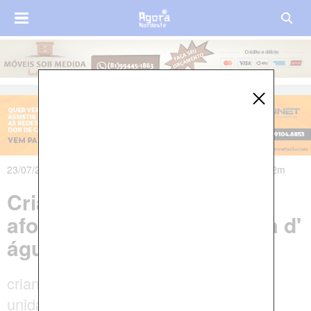
23/07/2024 às 21h48m - Atualizado em 24/07/2024 às 07h22m
Criança de 2 anos morre
afogada após cair em caixa d'
água em Petrolina
criança chegou a ser levada para uma
unidade de saúde, mas não resistiu.