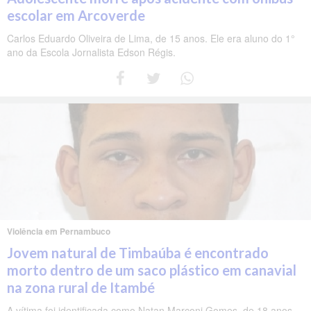
escolar em Arcoverde
Carlos Eduardo Oliveira de Lima, de 15 anos. Ele era aluno do 1°
ano da Escola Jornalista Edson Régis.
Violência em Pernambuco
Jovem natural de Timbaúba é encontrado
morto dentro de um saco plástico em canavial
na zona rural de Itambé
A vítima foi identificada como Natan Marconi Gomes, de 18 anos.