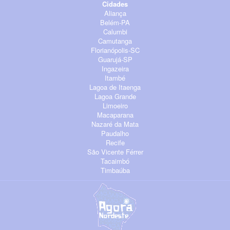
Cidades
Aliança
Belém-PA
Calumbi
Camutanga
Florianópolis-SC
Guarujá-SP
Ingazeira
Itambé
Lagoa de Itaenga
Lagoa Grande
Limoeiro
Macaparana
Nazaré da Mata
Paudalho
Recife
São Vicente Férrer
Tacaimbó
Timbaúba