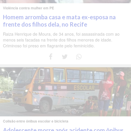
Violência contra mulher em PE
Homem arromba casa e mata ex-esposa na
frente dos filhos dela, no Recife
Raiza Henrique de Moura, de 34 anos, foi assassinada com ao
menos seis facadas na frente dos filhos menores de idade.
Criminoso foi preso em flagrante pelo feminicídio.
Colisão entre ônibus escolar e bicicleta
Adolescente morre após acidente com ônibus