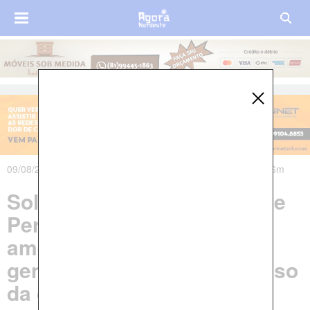
09/08/2023 às 07h07m - Atualizado em 09/08/2023 às 16h16m
Soldado da Polícia Militar de
Pernambuco acusado de
ameaçar e mostrar órgão
genital para mulher é expulso
da corporação