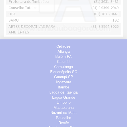
Prefeitura de Timbaúba
(81) 3631-3485
Conselho Tutelar
(81) 9 9399-2949
UPA
(81) 3631-0443
SAMU
192
ARTES DECORATIVAS PARA
(81) 9 9964-3026
AMBIENTES
Cidades
Aliança
Belém-PA
Calumbi
Camutanga
Florianópolis-SC
Guarujá-SP
Ingazeira
Itambé
Lagoa de Itaenga
Lagoa Grande
Limoeiro
Macaparana
Nazaré da Mata
Paudalho
Recife