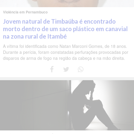
Violência em Pernambuco
Jovem natural de Timbaúba é encontrado
morto dentro de um saco plástico em canavial
na zona rural de Itambé
A vítima foi identificada como Natan Marconi Gomes, de 18 anos.
Durante a perícia, foram constatadas perfurações provocadas por
disparos de arma de fogo na região da cabeça e na mão direita.