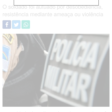
O soldado foi autuado por desobediência,
resistência mediante ameaça ou violência