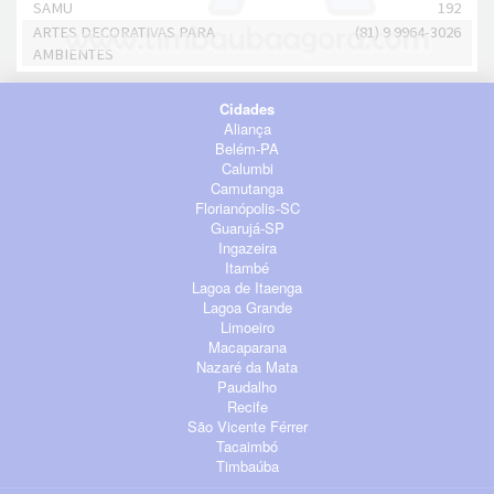
SAMU
192
ARTES DECORATIVAS PARA
(81) 9 9964-3026
AMBIENTES
Cidades
Aliança
Belém-PA
Calumbi
Camutanga
Florianópolis-SC
Guarujá-SP
Ingazeira
Itambé
Lagoa de Itaenga
Lagoa Grande
Limoeiro
Macaparana
Nazaré da Mata
Paudalho
Recife
São Vicente Férrer
Tacaimbó
Timbaúba