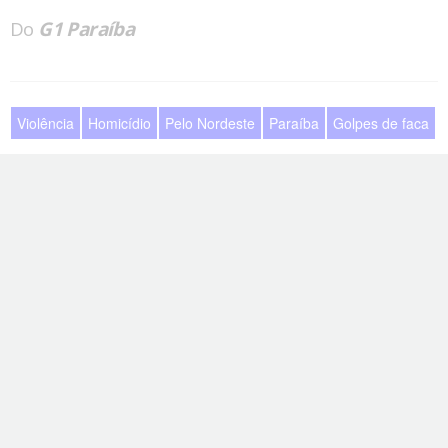
Do
G1 Paraíba
Violência
Homicídio
Pelo Nordeste
Paraíba
Golpes de faca