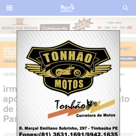
18/09/2023 às 18h01m - Atualizado em 19/09/2023 às 07h49m
irmão mata outro a facadas
após discussão por um prato
de comida no Sertão da
Paraíba
Jovem usou uma faca de mesa para golpear