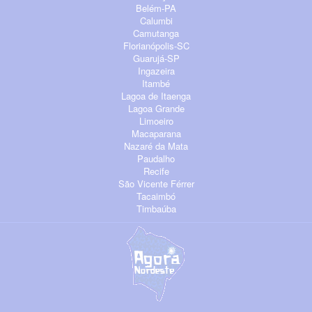
Belém-PA
Calumbi
Camutanga
Florianópolis-SC
Guarujá-SP
Ingazeira
Itambé
Lagoa de Itaenga
Lagoa Grande
Limoeiro
Macaparana
Nazaré da Mata
Paudalho
Recife
São Vicente Férrer
Tacaimbó
Timbaúba