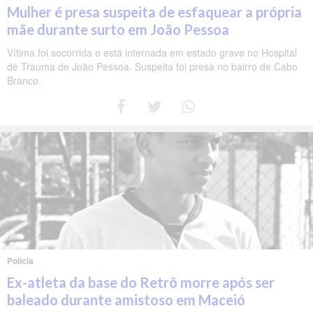
Mulher é presa suspeita de esfaquear a própria
mãe durante surto em João Pessoa
Vítima foi socorrida e está internada em estado grave no Hospital
de Trauma de João Pessoa. Suspeita foi presa no bairro de Cabo
Branco.
Polícia
Ex-atleta da base do Retrô morre após ser
baleado durante amistoso em Maceió