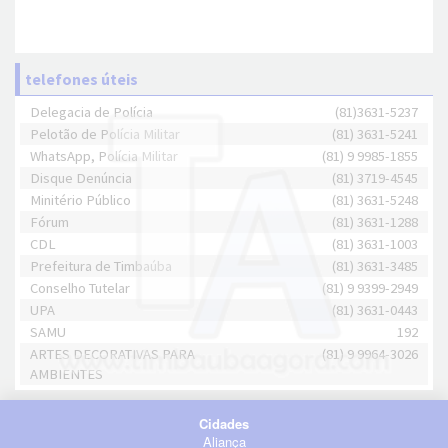
telefones úteis
Delegacia de Polícia
(81)3631-5237
Pelotão de Polícia Militar
(81) 3631-5241
WhatsApp, Polícia Militar
(81) 9 9985-1855
Disque Denúncia
(81) 3719-4545
Minitério Público
(81) 3631-5248
Fórum
(81) 3631-1288
CDL
(81) 3631-1003
Prefeitura de Timbaúba
(81) 3631-3485
Conselho Tutelar
(81) 9 9399-2949
UPA
(81) 3631-0443
SAMU
192
ARTES DECORATIVAS PARA
(81) 9 9964-3026
AMBIENTES
Cidades
Aliança