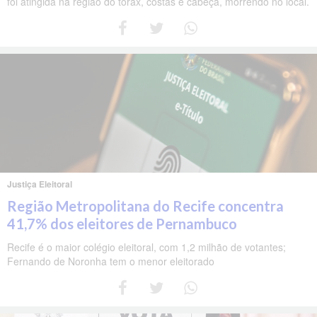
foi atingida na região do tórax, costas e cabeça, morrendo no local.
Justiça Eleitoral
Região Metropolitana do Recife concentra
41,7% dos eleitores de Pernambuco
Recife é o maior colégio eleitoral, com 1,2 milhão de votantes;
Fernando de Noronha tem o menor eleitorado