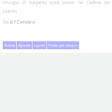
cirurgia. O suspeito está preso na Cadeia de
Lajedo.
Do
G1 Caruaru
Polícia
Agreste
Lajedo
Prisão por estupro