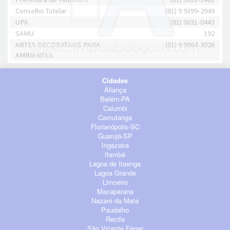
Conselho Tutelar
(81) 9 9399-2949
UPA
(81) 3631-0443
SAMU
192
ARTES DECORATIVAS PARA
(81) 9 9964-3026
AMBIENTES
Cidades
Aliança
Belém-PA
Calumbi
Camutanga
Florianópolis-SC
Guarujá-SP
Ingazeira
Itambé
Lagoa de Itaenga
Lagoa Grande
Limoeiro
Macaparana
Nazaré da Mata
Paudalho
Recife
São Vicente Férrer