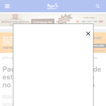
27/11/2019 às 12h02m - Atualizado em 27/11/2019 às 12h36m
Padrasto é preso suspeito de
estuprar enteada de 2 anos
no Agreste de Pernambuco
Mãe encontrou a filha enrolada em um
lençol e apresentando sangramento no