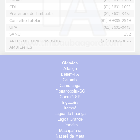
CDL
(81) 3631-1003
Prefeitura de Timbaúba
(81) 3631-3485
Conselho Tutelar
(81) 9 9399-2949
UPA
(81) 3631-0443
SAMU
192
ARTES DECORATIVAS PARA
(81) 9 9964-3026
AMBIENTES
Cidades
Aliança
Belém-PA
Calumbi
Camutanga
Florianópolis-SC
Guarujá-SP
Ingazeira
Itambé
Lagoa de Itaenga
Lagoa Grande
Limoeiro
Macaparana
Nazaré da Mata