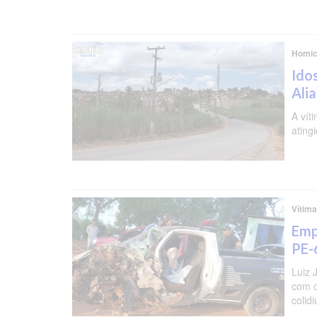
Homic
Ido
Ali
A vít
ating
Vítima
Emp
PE-
Luiz 
com d
colid