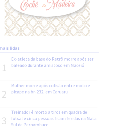
mais lidas
Ex-atleta da base do Retrô morre após ser
1
baleado durante amistoso em Maceió
Mulher morre após colisão entre moto e
2
picape na br-232, em Caruaru
Treinador é morto a tiros em quadra de
3
futsal e cinco pessoas ficam feridas na Mata
Sul de Pernambuco