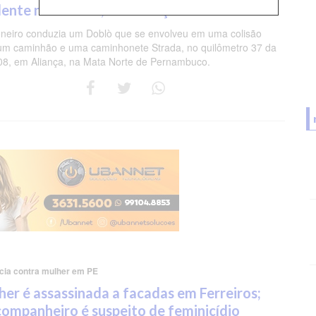
dente na BR-408, em Aliança
neiro conduzia um Doblò que se envolveu em uma colisão
m caminhão e uma caminhonete Strada, no quilômetro 37 da
8, em Aliança, na Mata Norte de Pernambuco.
ncia contra mulher em PE
her é assassinada a facadas em Ferreiros;
companheiro é suspeito de feminicídio