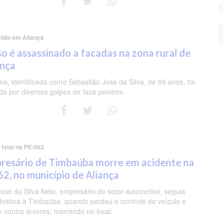
ídio em Aliança
so é assassinado a facadas na zona rural de
ança
ima, identificada como Sebastião José da Silva, de 69 anos, foi
ida por diversos golpes de faca peixeira.
 fatal na PE-062
resário de Timbaúba morre em acidente na
62, no município de Aliança
José da Silva Neto, empresário do setor automotivo, seguia
estina à Timbaúba, quando perdeu o controle do veículo e
iu contra árvores, morrendo no local.