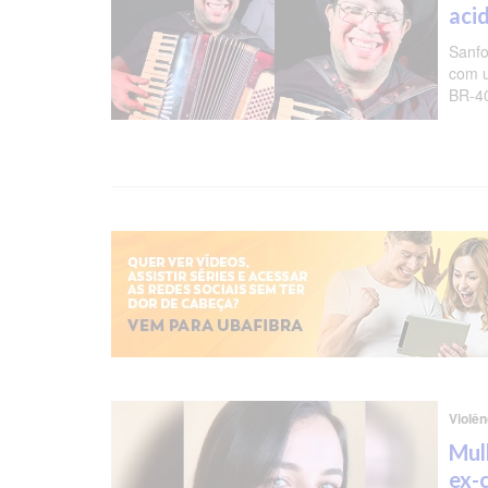
aci
Sanfo
com u
BR-40
Violê
Mul
ex-