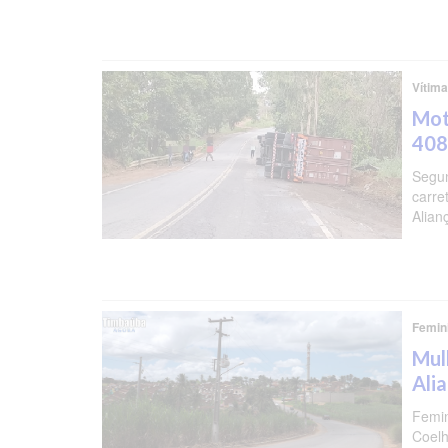
Vítima
Mot
408
Segun
carre
Alian
Femini
Mul
Ali
Femin
Coelh