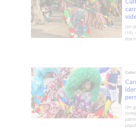
Cul
car
víd
Um do
(15),
dos m
Cultur
Car
ide
per
Um gr
corte
patri
popul