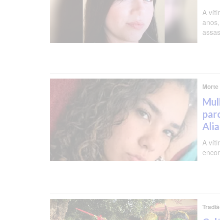
A vít
anos,
assas
Morte 
Mul
par
Ali
A vít
encon
Tradiã