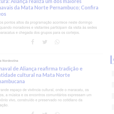
tura: Aliança realiza um dos maiores
navais da Mata Norte Pernambuco; Confira
eos
s pontos altos da programação acontece neste domingo
 quando moradores e visitantes participam da visita às sedes
aracatus e chegada dos grupos para os cortejos.
a Nordestina
naval de Aliança reafirma tradição e
ntidade cultural na Mata Norte
nambucana
ande espaço de vivência cultural, onde o maracatu, os
jos, a música e os encontros comunitários expressam um
mônio vivo, construído e preservado no cotidiano da
ação.