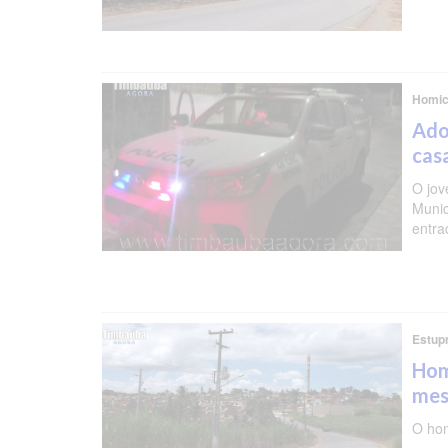
Homic
Ado
cas
O jov
Munic
entra
Estupr
Hom
mes
O hom