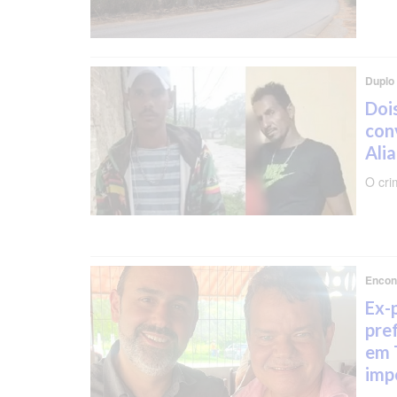
Duplo
Doi
con
Ali
O cri
Encont
Ex-p
pref
em 
imp