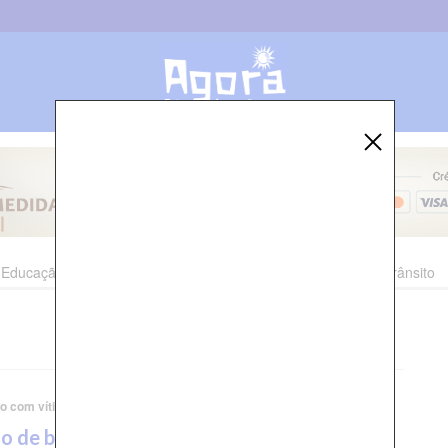
Educação
Esporte
Cultura
Polícia
Economia
Trânsito
o com vítima fatal na BR-408
o de banda de forró morre em grave