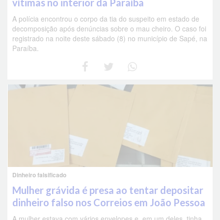
vítimas no interior da Paraíba
A polícia encontrou o corpo da tia do suspeito em estado de
decomposição após denúncias sobre o mau cheiro. O caso foi
registrado na noite deste sábado (8) no município de Sapé, na
Paraíba.
Dinheiro falsificado
Mulher grávida é presa ao tentar depositar
dinheiro falso nos Correios em João Pessoa
A mulher estava com vários envelopes e, em um deles, tinha