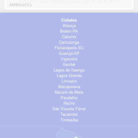
AMBIENTES
Cidades
Aliança
Belém-PA
Calumbi
Camutanga
Florianópolis-SC
Guarujá-SP
Ingazeira
Itambé
Lagoa de Itaenga
Lagoa Grande
Limoeiro
Macaparana
Nazaré da Mata
Paudalho
Recife
São Vicente Férrer
Tacaimbó
Timbaúba