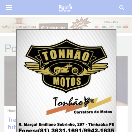
Polícia
Homicídio
Treinador é morto a tiros em quadra de
futsal e cinco pessoas ficam feridas na