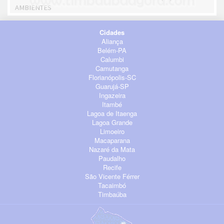
AMBIENTES
Cidades
Aliança
Belém-PA
Calumbi
Camutanga
Florianópolis-SC
Guarujá-SP
Ingazeira
Itambé
Lagoa de Itaenga
Lagoa Grande
Limoeiro
Macaparana
Nazaré da Mata
Paudalho
Recife
São Vicente Férrer
Tacaimbó
Timbaúba