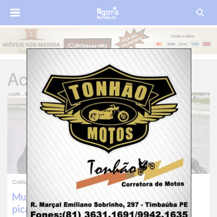
Acidente de Trânsito
Colisão com vítima fatal na BR-232
Mulher morre após colisão entre moto e
picape na br-232, em Caruaru