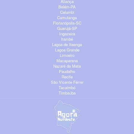
Aliança
Belém-PA
Calumbi
Camutanga
Florianópolis-SC
Guarujá-SP
Ingazeira
Itambé
Lagoa de Itaenga
Lagoa Grande
Limoeiro
Macaparana
Nazaré da Mata
Paudalho
Recife
São Vicente Férrer
Tacaimbó
Timbaúba