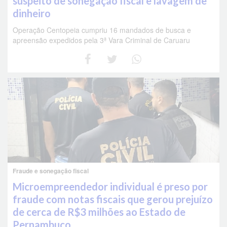
suspeito de sonegação fiscal e lavagem de
dinheiro
Operação Centopeia cumpriu 16 mandados de busca e
apreensão expedidos pela 3ª Vara Criminal de Caruaru
Fraude e sonegação fiscal
Microempreendedor individual é preso por
fraude com notas fiscais que gerou prejuízo
de cerca de R$3 milhões ao Estado de
Pernambuco