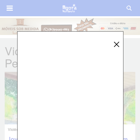
Violência em
Pernambuco
Violência em Pernambuco
Jovem de 18 anos é assassinado a tiros em