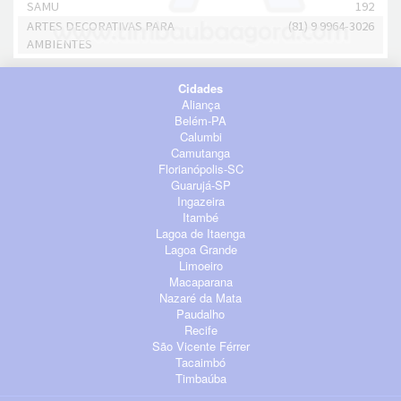
SAMU
192
ARTES DECORATIVAS PARA
(81) 9 9964-3026
AMBIENTES
Cidades
Aliança
Belém-PA
Calumbi
Camutanga
Florianópolis-SC
Guarujá-SP
Ingazeira
Itambé
Lagoa de Itaenga
Lagoa Grande
Limoeiro
Macaparana
Nazaré da Mata
Paudalho
Recife
São Vicente Férrer
Tacaimbó
Timbaúba