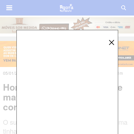
05/01/2020 às 08h49m - Atualizado em 05/01/2020 às 09h11m
Homem é preso suspeito de
matar padrasto e esconder
corpo por quase um ano
O suspeito dizia para a família que a vítima
tinha ido morar em Maceió com outra