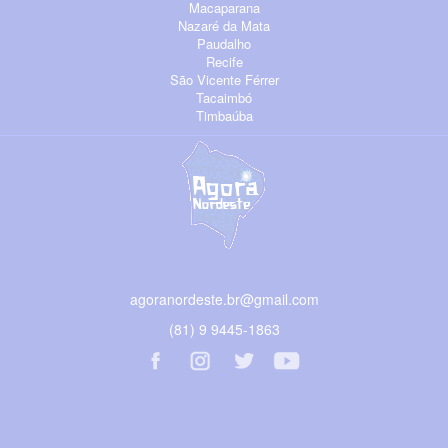
Macaparana
Nazaré da Mata
Paudalho
Recife
São Vicente Férrer
Tacaimbó
Timbaúba
agoranordeste.br@gmail.com
(81) 9 9445-1863