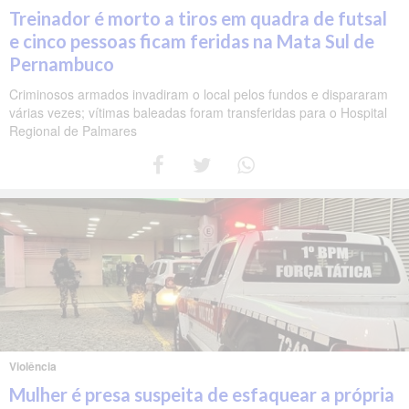
Treinador é morto a tiros em quadra de futsal
e cinco pessoas ficam feridas na Mata Sul de
Pernambuco
Criminosos armados invadiram o local pelos fundos e dispararam
várias vezes; vítimas baleadas foram transferidas para o Hospital
Regional de Palmares
Violência
Mulher é presa suspeita de esfaquear a própria