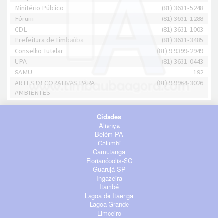
Minitério Público
(81) 3631-5248
Fórum
(81) 3631-1288
CDL
(81) 3631-1003
Prefeitura de Timbaúba
(81) 3631-3485
Conselho Tutelar
(81) 9 9399-2949
UPA
(81) 3631-0443
SAMU
192
ARTES DECORATIVAS PARA
(81) 9 9964-3026
AMBIENTES
Cidades
Aliança
Belém-PA
Calumbi
Camutanga
Florianópolis-SC
Guarujá-SP
Ingazeira
Itambé
Lagoa de Itaenga
Lagoa Grande
Limoeiro