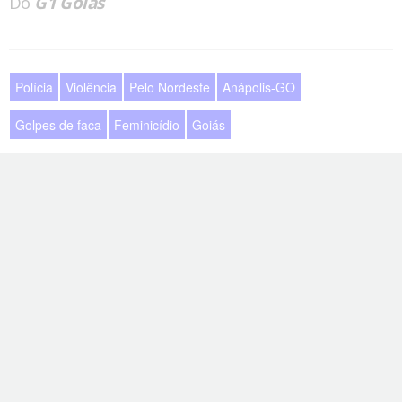
Do
G1 Goiás
Polícia
Violência
Pelo Nordeste
Anápolis-GO
Golpes de faca
Feminicídio
Goiás