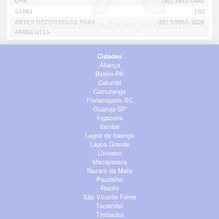
UPA
(81) 3631-0443
SAMU
192
ARTES DECORATIVAS PARA
(81) 9 9964-3026
AMBIENTES
Cidades
Aliança
Belém-PA
Calumbi
Camutanga
Florianópolis-SC
Guarujá-SP
Ingazeira
Itambé
Lagoa de Itaenga
Lagoa Grande
Limoeiro
Macaparana
Nazaré da Mata
Paudalho
Recife
São Vicente Férrer
Tacaimbó
Timbaúba