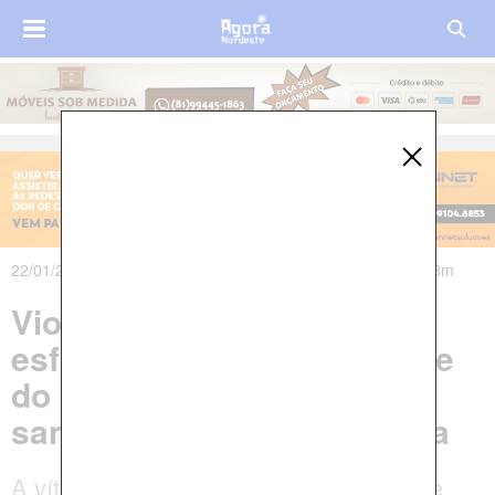
22/01/2020 às 16h11m - Atualizado em 23/01/2020 às 06h48m
Violência: Grávida
esfaqueada escreve o nome
do suspeito com o próprio
sangue e morre em seguida
A vítima estava grávida de sete meses e