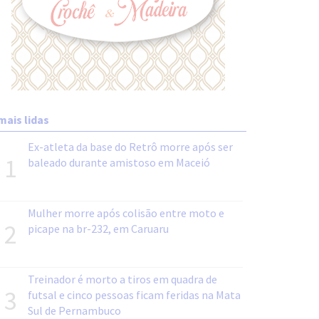
mais lidas
Ex-atleta da base do Retrô morre após ser
1
baleado durante amistoso em Maceió
Mulher morre após colisão entre moto e
2
picape na br-232, em Caruaru
Treinador é morto a tiros em quadra de
3
futsal e cinco pessoas ficam feridas na Mata
Sul de Pernambuco