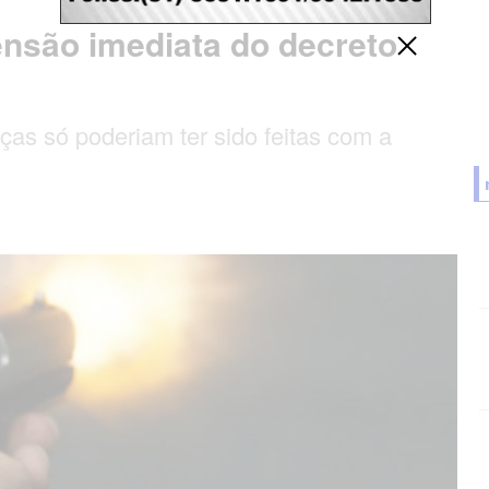
nsão imediata do decreto
s só poderiam ter sido feitas com a