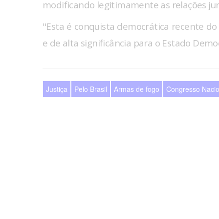
modificando legitimamente as relações jurí
"Esta é conquista democrática recente do 
e de alta significância para o Estado Democ
Justiça
Pelo Brasil
Armas de fogo
Congresso Nacio