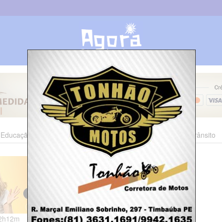
Educação
Esporte
Cultura
Polícia
Economia
Trânsito
12h12m