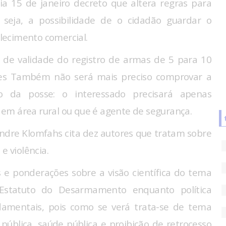
ia 15 de janeiro decreto que altera regras para
 seja, a possibilidade de o cidadão guardar o
lecimento comercial.
 de validade do registro de armas de 5 para 10
ares Também não será mais preciso comprovar a
o da posse: o interessado precisará apenas
em área rural ou que é agente de segurança.
ndre Klomfahs cita dez autores que tratam sobre
e violência.
 e ponderações sobre a visão científica do tema
Estatuto do Desarmamento enquanto política
damentais, pois como se verá trata-se de tema
pública, saúde pública e proibição de retrocesso