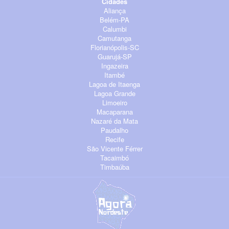
Cidades
Aliança
Belém-PA
Calumbi
Camutanga
Florianópolis-SC
Guarujá-SP
Ingazeira
Itambé
Lagoa de Itaenga
Lagoa Grande
Limoeiro
Macaparana
Nazaré da Mata
Paudalho
Recife
São Vicente Férrer
Tacaimbó
Timbaúba