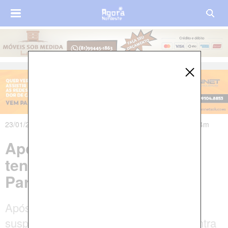
23/01/2020 às 21h43m - Atualizado em 23/01/2020 às 22h14m
Após matar primo, homem
tenta cometer suicídio na
Paraíba
Após discutir com a vítima em um bar, o
suspeito teria efetuado três disparos contra