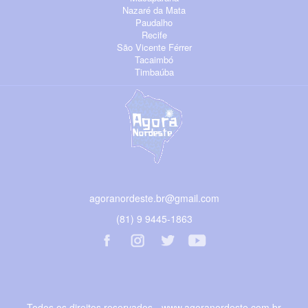
Nazaré da Mata
Paudalho
Recife
São Vicente Férrer
Tacaimbó
Timbaúba
agoranordeste.br@gmail.com
(81) 9 9445-1863
Todos os direitos reservados - www.agoranordeste.com.br