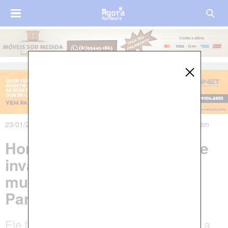
23/01/2020 às 21h16m - Atualizado em 23/01/2020 às 22h48m
Homem é preso suspeito de
invadir casa e estuprar
mulher em Guarabira, na
Paraíba
Ele foi encontrado em uma casa vizinha a