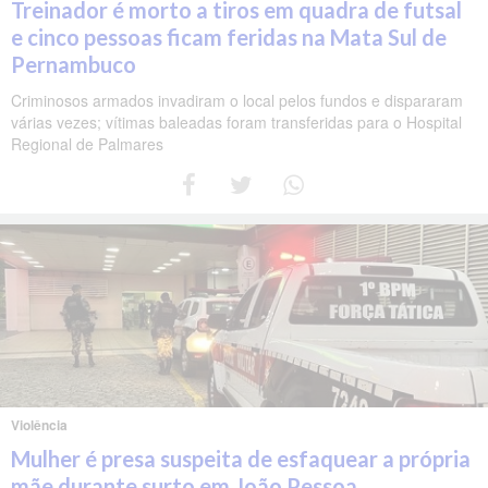
Treinador é morto a tiros em quadra de futsal
e cinco pessoas ficam feridas na Mata Sul de
Pernambuco
Criminosos armados invadiram o local pelos fundos e dispararam
várias vezes; vítimas baleadas foram transferidas para o Hospital
Regional de Palmares
Violência
Mulher é presa suspeita de esfaquear a própria
mãe durante surto em João Pessoa