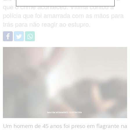
que o crime aconteceu. Vítima contou à
polícia que foi amarrada com as mãos para
trás para não reagir ao estupro.
Um homem de 45 anos foi preso em flagrante na