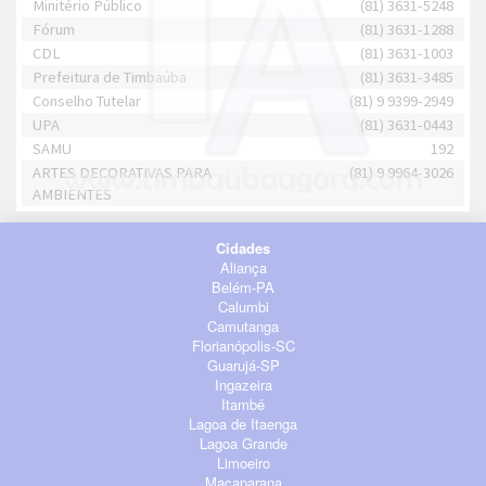
Minitério Público
(81) 3631-5248
Fórum
(81) 3631-1288
CDL
(81) 3631-1003
Prefeitura de Timbaúba
(81) 3631-3485
Conselho Tutelar
(81) 9 9399-2949
UPA
(81) 3631-0443
SAMU
192
ARTES DECORATIVAS PARA
(81) 9 9964-3026
AMBIENTES
Cidades
Aliança
Belém-PA
Calumbi
Camutanga
Florianópolis-SC
Guarujá-SP
Ingazeira
Itambé
Lagoa de Itaenga
Lagoa Grande
Limoeiro
Macaparana