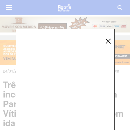
24/01/2020 às 15h22m - Atualizado em 25/01/2020 às 15h59m
Três crianças morrem em
incêndio dentro de casa em
Paraty, Rio de Janeiro;
Vítimas são três irmãos, com
idades entre quatro e sete