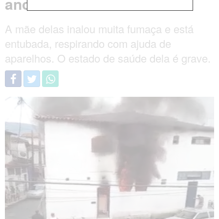
anos
A mãe delas inalou muita fumaça e está
entubada, respirando com ajuda de
aparelhos. O estado de saúde dela é grave.