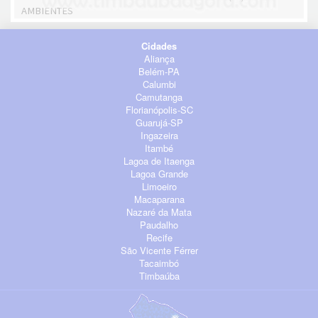
AMBIENTES
Cidades
Aliança
Belém-PA
Calumbi
Camutanga
Florianópolis-SC
Guarujá-SP
Ingazeira
Itambé
Lagoa de Itaenga
Lagoa Grande
Limoeiro
Macaparana
Nazaré da Mata
Paudalho
Recife
São Vicente Férrer
Tacaimbó
Timbaúba