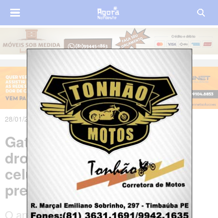
28/01/2019 às 15h35m
Gato é apreendido com
drogas e carregadores de
celular ao tentar entrar em
presídio
O animal foi encontrado por um agente