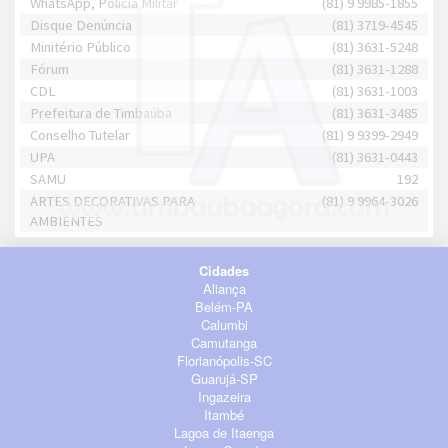
WhatsApp, Polícia Militar
(81) 9 9985-1855
Disque Denúncia
(81) 3719-4545
Minitério Público
(81) 3631-5248
Fórum
(81) 3631-1288
CDL
(81) 3631-1003
Prefeitura de Timbaúba
(81) 3631-3485
Conselho Tutelar
(81) 9 9399-2949
UPA
(81) 3631-0443
SAMU
192
ARTES DECORATIVAS PARA
(81) 9 9964-3026
AMBIENTES
Cidades
Aliança
Belém-PA
Calumbi
Camutanga
Florianópolis-SC
Guarujá-SP
Ingazeira
Itambé
Lagoa de Itaenga