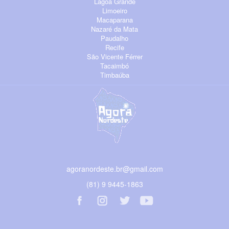
Lagoa Grande
Limoeiro
Macaparana
Nazaré da Mata
Paudalho
Recife
São Vicente Férrer
Tacaimbó
Timbaúba
agoranordeste.br@gmail.com
(81) 9 9445-1863