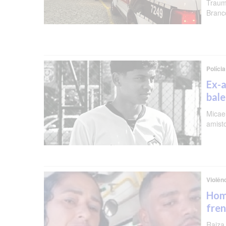
Traum
Branc
Polícia
Ex-a
bal
Micael
amist
Violên
Hom
fren
Raiza