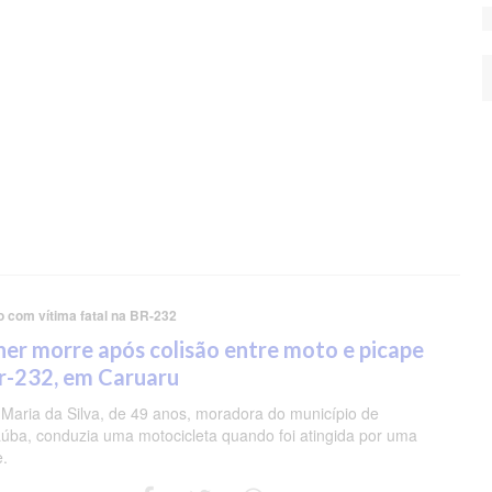
o com vítima fatal na BR-232
er morre após colisão entre moto e picape
r-232, em Caruaru
 Maria da Silva, de 49 anos, moradora do município de
úba, conduzia uma motocicleta quando foi atingida por uma
e.