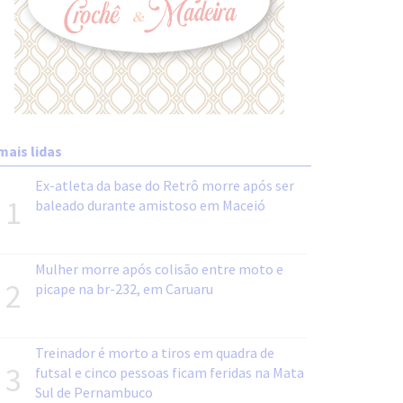
mais lidas
Ex-atleta da base do Retrô morre após ser
1
baleado durante amistoso em Maceió
Mulher morre após colisão entre moto e
2
picape na br-232, em Caruaru
Treinador é morto a tiros em quadra de
3
futsal e cinco pessoas ficam feridas na Mata
Sul de Pernambuco