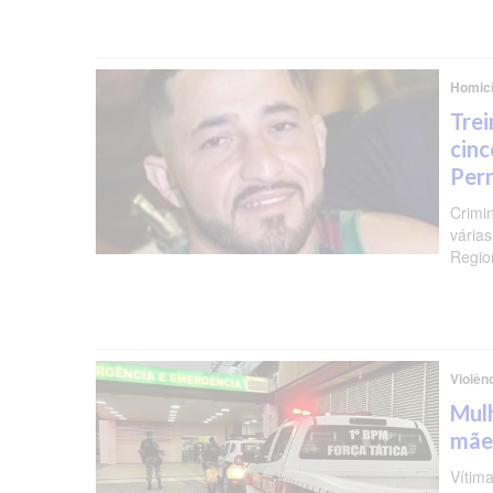
Homicí
Trei
cinc
Per
Crimi
várias
Regio
Violên
Mulh
mãe
Vítima