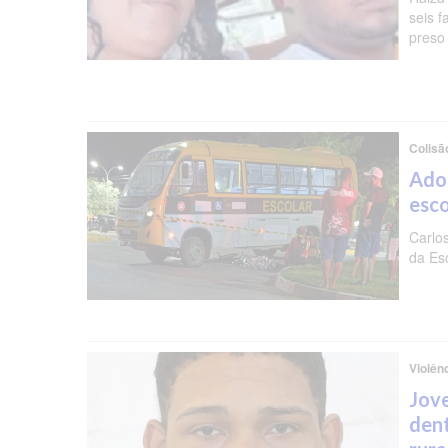
seis f
preso 
Colisã
Ado
esc
Carlo
da Es
Violên
Jov
dent