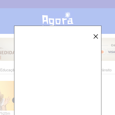
Educação
Esporte
Cultura
Polícia
Economia
Trânsito
07h25m