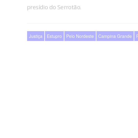
presídio do Serrotão.
Justiça
Estupro
Pelo Nordeste
Campina Grande