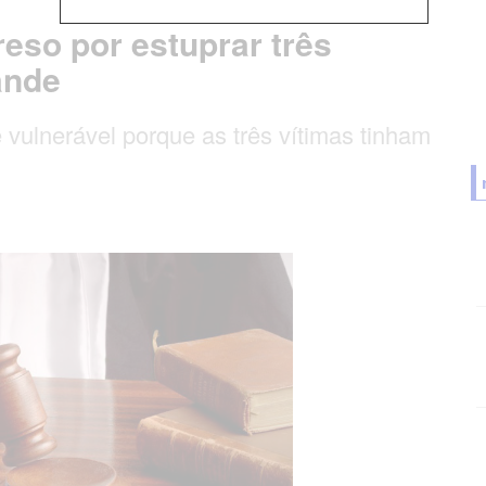
so por estuprar três
ande
vulnerável porque as três vítimas tinham