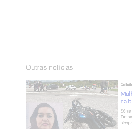
Outras notícias
Colisã
Mulh
na b
Sônia
Timba
picap