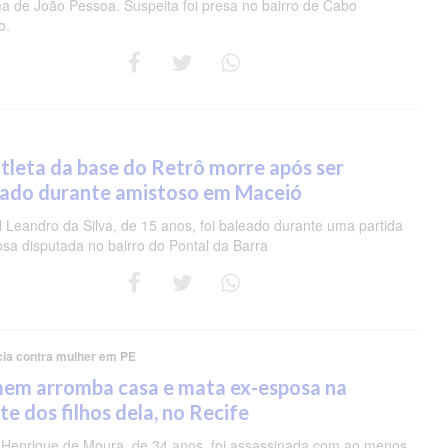
a de João Pessoa. Suspeita foi presa no bairro de Cabo
o.
tleta da base do Retrô morre após ser
eado durante amistoso em Maceió
 Leandro da Silva, de 15 anos, foi baleado durante uma partida
osa disputada no bairro do Pontal da Barra
cia contra mulher em PE
em arromba casa e mata ex-esposa na
te dos filhos dela, no Recife
 Henrique de Moura, de 34 anos, foi assassinada com ao menos