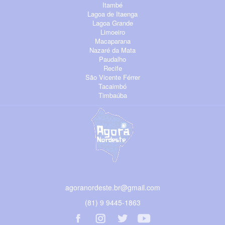
Itambé
Lagoa de Itaenga
Lagoa Grande
Limoeiro
Macaparana
Nazaré da Mata
Paudalho
Recife
São Vicente Férrer
Tacaimbó
Timbaúba
agoranordeste.br@gmail.com
(81) 9 9445-1863