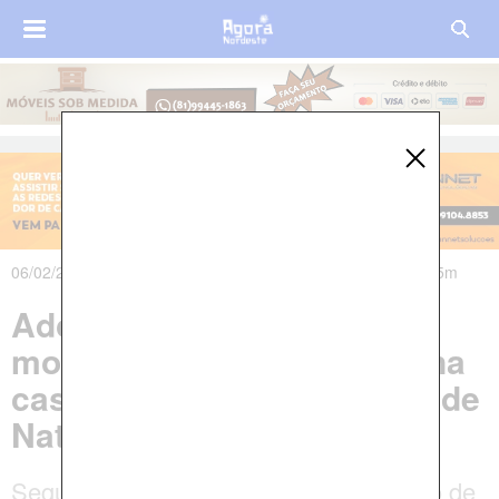
06/02/2024 às 04h36m - Atualizado em 06/02/2024 às 08h05m
Adolescente de 17 anos é
morta com tiro na cabeça na
casa do namorado na Grande
Natal
Segundo a Polícia Civil, a vítima foi alvo de