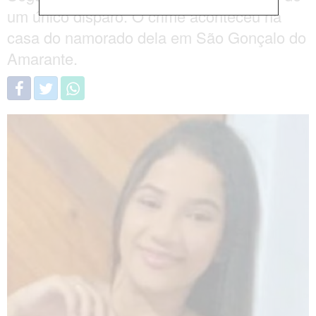
um único disparo. O crime aconteceu na
casa do namorado dela em São Gonçalo do
Amarante.