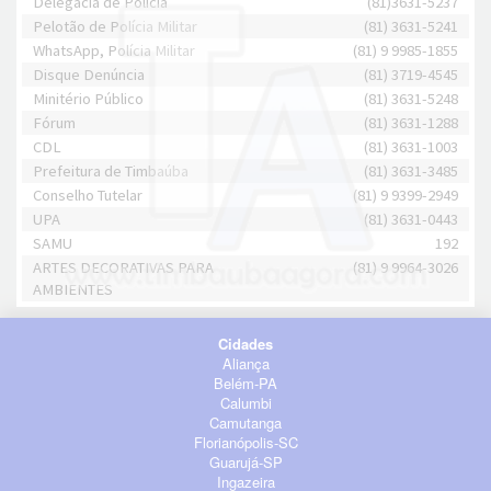
Delegacia de Polícia
(81)3631-5237
Pelotão de Polícia Militar
(81) 3631-5241
WhatsApp, Polícia Militar
(81) 9 9985-1855
Disque Denúncia
(81) 3719-4545
Minitério Público
(81) 3631-5248
Fórum
(81) 3631-1288
CDL
(81) 3631-1003
Prefeitura de Timbaúba
(81) 3631-3485
Conselho Tutelar
(81) 9 9399-2949
UPA
(81) 3631-0443
SAMU
192
ARTES DECORATIVAS PARA
(81) 9 9964-3026
AMBIENTES
Cidades
Aliança
Belém-PA
Calumbi
Camutanga
Florianópolis-SC
Guarujá-SP
Ingazeira