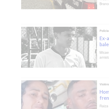
Branc
Polícia
Ex-a
bal
Micael
amist
Violên
Hom
fren
Raiza