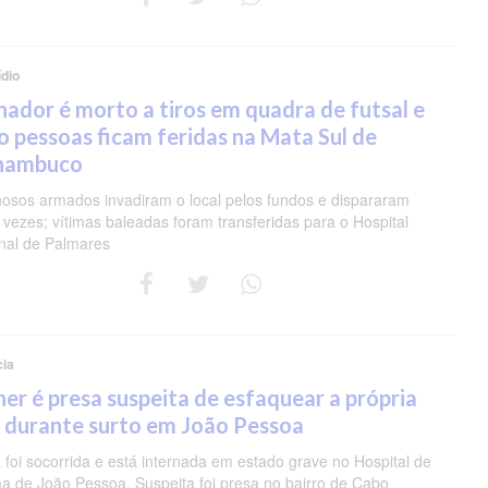
dio
nador é morto a tiros em quadra de futsal e
o pessoas ficam feridas na Mata Sul de
nambuco
nosos armados invadiram o local pelos fundos e dispararam
 vezes; vítimas baleadas foram transferidas para o Hospital
nal de Palmares
cia
er é presa suspeita de esfaquear a própria
 durante surto em João Pessoa
 foi socorrida e está internada em estado grave no Hospital de
a de João Pessoa. Suspeita foi presa no bairro de Cabo