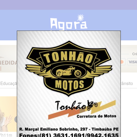
Educação
Esporte
Cultura
Polícia
Economia
Trânsito
07h11m