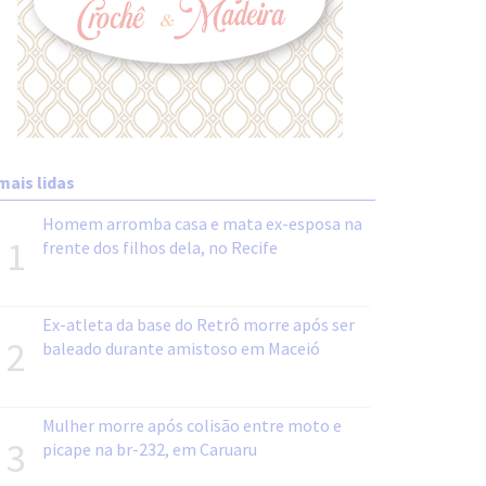
mais lidas
Homem arromba casa e mata ex-esposa na
1
frente dos filhos dela, no Recife
Ex-atleta da base do Retrô morre após ser
2
baleado durante amistoso em Maceió
Mulher morre após colisão entre moto e
3
picape na br-232, em Caruaru