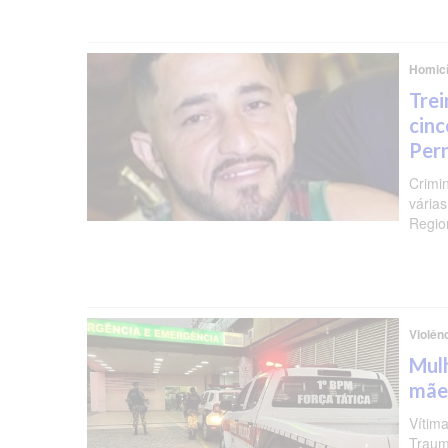
Homicí
Trei
cinc
Per
Crimi
várias
Regio
Violên
Mulh
mãe
Vítima
Traum