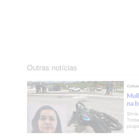
Outras notícias
Colisã
Mulh
na b
Sônia
Timba
picap