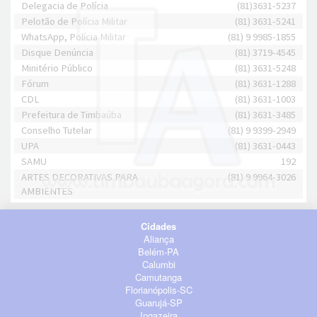
Delegacia de Polícia
(81)3631-5237
Pelotão de Polícia Militar
(81) 3631-5241
WhatsApp, Polícia Militar
(81) 9 9985-1855
Disque Denúncia
(81) 3719-4545
Minitério Público
(81) 3631-5248
Fórum
(81) 3631-1288
CDL
(81) 3631-1003
Prefeitura de Timbaúba
(81) 3631-3485
Conselho Tutelar
(81) 9 9399-2949
UPA
(81) 3631-0443
SAMU
192
ARTES DECORATIVAS PARA
(81) 9 9964-3026
AMBIENTES
Cidades
Aliança
Belém-PA
Calumbi
Camutanga
Florianópolis-SC
Guarujá-SP
Ingazeira