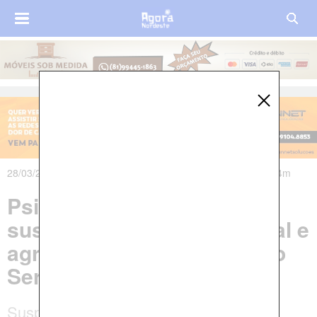
28/03/2025 às 08h34m - Atualizado em 28/03/2025 às 09h44m
Psicólogo é preso após
suspeita de violência sexual e
agressão em Arcoverde, no
Sertão de Pernambuco
Suspeito de 28 anos, foi preso em