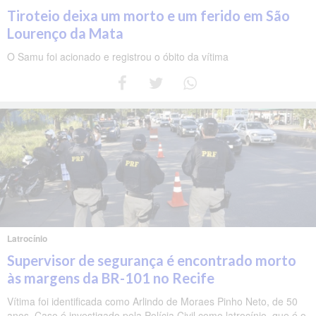
Tiroteio deixa um morto e um ferido em São
Lourenço da Mata
O Samu foi acionado e registrou o óbito da vítima
Latrocínio
Supervisor de segurança é encontrado morto
às margens da BR-101 no Recife
Vítima foi identificada como Arlindo de Moraes Pinho Neto, de 50
anos. Caso é investigado pela Polícia Civil como latrocínio, que é o