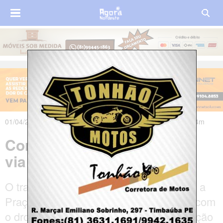
01/04/2025 às 12h39m - Atualizado em 01/04/2025 às 19h24m
Correios realiza 1º entrega
via drone no Brasil
O trajeto teve 1,8 km de extensão, entre a
Praça Afonso Botelho e a Ligga Arena, com
o drone utilizando tecnologia de navegação