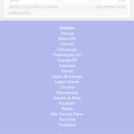
SAMU
192
ARTES DECORATIVAS PARA
(81) 9 9964-3026
AMBIENTES
Cidades
Aliança
Belém-PA
Calumbi
Camutanga
Florianópolis-SC
Guarujá-SP
Ingazeira
Itambé
Lagoa de Itaenga
Lagoa Grande
Limoeiro
Macaparana
Nazaré da Mata
Paudalho
Recife
São Vicente Férrer
Tacaimbó
Timbaúba