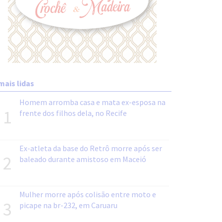
mais lidas
Homem arromba casa e mata ex-esposa na
1
frente dos filhos dela, no Recife
Ex-atleta da base do Retrô morre após ser
2
baleado durante amistoso em Maceió
Mulher morre após colisão entre moto e
3
picape na br-232, em Caruaru