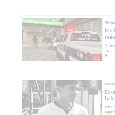
Violên
Mulh
mãe
Vítima
Traum
Branc
Polícia
Ex-a
bal
Micael
amist