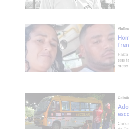
Violên
Hom
fren
Raiza
seis f
preso 
Colisã
Ado
esc
Carlo