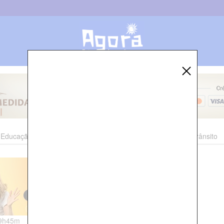
Educação
Esporte
Cultura
Polícia
Economia
Trânsito
19h45m