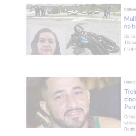
Colisã
Mulh
na b
Sônia
Timba
picap
Homicí
Trei
cinc
Per
Crimi
várias
Regio