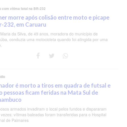
o com vítima fatal na BR-232
er morre após colisão entre moto e picape
r-232, em Caruaru
 Maria da Silva, de 49 anos, moradora do município de
úba, conduzia uma motocicleta quando foi atingida por uma
e.
dio
nador é morto a tiros em quadra de futsal e
o pessoas ficam feridas na Mata Sul de
nambuco
nosos armados invadiram o local pelos fundos e dispararam
 vezes; vítimas baleadas foram transferidas para o Hospital
nal de Palmares