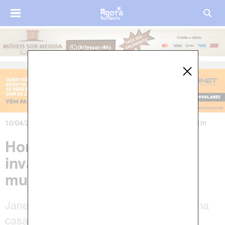
10/04/2025 às 18h34m - Atualizado em 18/04/2025 às 07h01m
Homens encapuzados
invadem casa e executam
mulher a tiros em Olinda
Jane Fialho Nunes, de 52 anos, estava na
casa de uma amiga, quando foi atingida