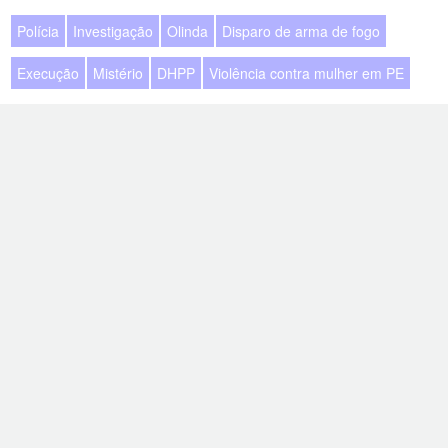
Polícia
Investigação
Olinda
Disparo de arma de fogo
Execução
Mistério
DHPP
Violência contra mulher em PE