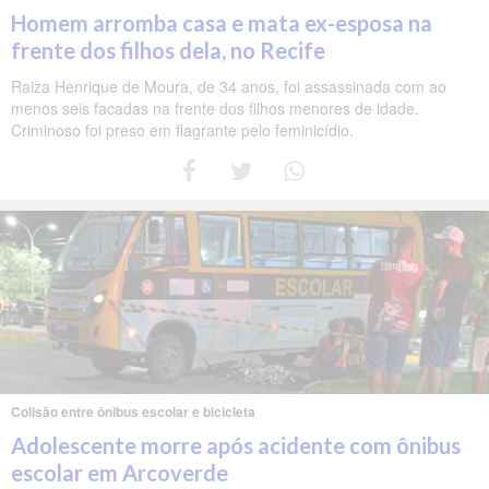
Homem arromba casa e mata ex-esposa na
frente dos filhos dela, no Recife
Raiza Henrique de Moura, de 34 anos, foi assassinada com ao
menos seis facadas na frente dos filhos menores de idade.
Criminoso foi preso em flagrante pelo feminicídio.
Colisão entre ônibus escolar e bicicleta
Adolescente morre após acidente com ônibus
escolar em Arcoverde