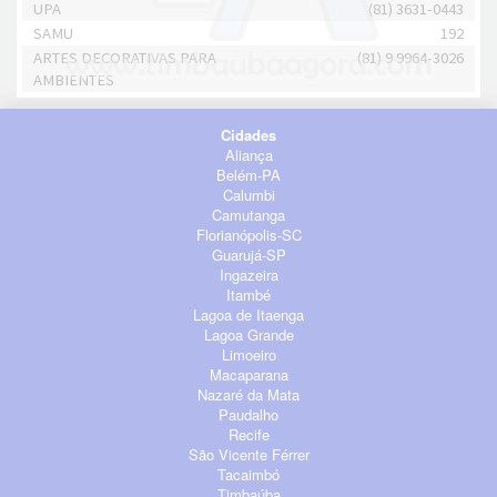
UPA
(81) 3631-0443
SAMU
192
ARTES DECORATIVAS PARA
(81) 9 9964-3026
AMBIENTES
Cidades
Aliança
Belém-PA
Calumbi
Camutanga
Florianópolis-SC
Guarujá-SP
Ingazeira
Itambé
Lagoa de Itaenga
Lagoa Grande
Limoeiro
Macaparana
Nazaré da Mata
Paudalho
Recife
São Vicente Férrer
Tacaimbó
Timbaúba