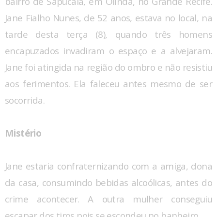
bairro de Sapucaia, em Olinda, no Grande Recife.
Jane Fialho Nunes, de 52 anos, estava no local, na
tarde desta terça (8), quando três homens
encapuzados invadiram o espaço e a alvejaram.
Jane foi atingida na região do ombro e não resistiu
aos ferimentos. Ela faleceu antes mesmo de ser
socorrida.
Mistério
Jane estaria confraternizando com a amiga, dona
da casa, consumindo bebidas alcoólicas, antes do
crime acontecer. A outra mulher conseguiu
escapar dos tiros pois se escondeu no banheiro.