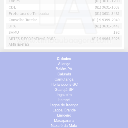
Fórum
(81) 3631-1288
CDL
(81) 3631-1003
Prefeitura de Timbaúba
(81) 3631-3485
Conselho Tutelar
(81) 9 9399-2949
UPA
(81) 3631-0443
SAMU
192
ARTES DECORATIVAS PARA
(81) 9 9964-3026
AMBIENTES
Cidades
Aliança
Belém-PA
Calumbi
Camutanga
Florianópolis-SC
Guarujá-SP
Ingazeira
Itambé
Lagoa de Itaenga
Lagoa Grande
Limoeiro
Macaparana
Nazaré da Mata