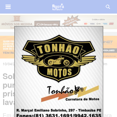
10/04/2025 às 18h33m - Atualizado em 10/04/2025 às 23h00m
Soldado da PM do Ceará é
punida com dois dias de
prisão após postar vídeo
lavando viatura
Em dois dos vídeos, a soldado PM, Mayara