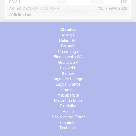
SAMU
192
ARTES DECORATIVAS PARA
(81) 9 9964-3026
AMBIENTES
Cidades
Aliança
Belém-PA
Calumbi
Camutanga
Florianópolis-SC
Guarujá-SP
Ingazeira
Itambé
Lagoa de Itaenga
Lagoa Grande
Limoeiro
Macaparana
Nazaré da Mata
Paudalho
Recife
São Vicente Férrer
Tacaimbó
Timbaúba