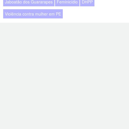
Jaboatão dos Guararapes
Feminicídio
DHPP
Violência contra mulher em PE