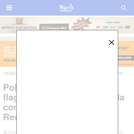
13/04/2025 às 13h35m - Atualizado em 18/04/2025 às 07h07m
Policial militar é preso em
flagrante por assassinato da
companheira no Grande
Recife
Amanda Pacheco Pereira tinha 34 anos e