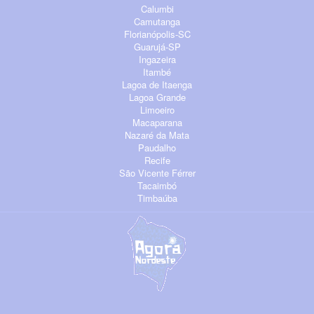
Calumbi
Camutanga
Florianópolis-SC
Guarujá-SP
Ingazeira
Itambé
Lagoa de Itaenga
Lagoa Grande
Limoeiro
Macaparana
Nazaré da Mata
Paudalho
Recife
São Vicente Férrer
Tacaimbó
Timbaúba