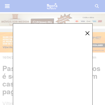
16/04/2025 às 07h34m - Atualizado em 16/04/2025 às 07h58m
Pastor evangélico de 82 anos
é sequestrado ao chegar em
casa e família é obrigada a
pagar resgate
Vítima foi abordada por criminosos que