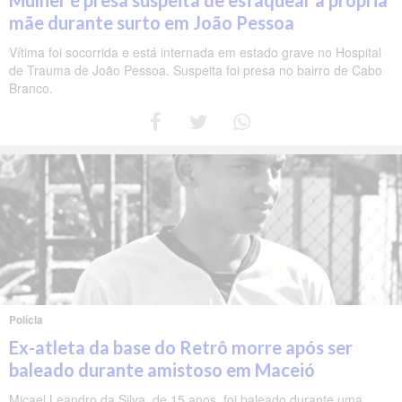
Mulher é presa suspeita de esfaquear a própria
mãe durante surto em João Pessoa
Vítima foi socorrida e está internada em estado grave no Hospital
de Trauma de João Pessoa. Suspeita foi presa no bairro de Cabo
Branco.
Polícia
Ex-atleta da base do Retrô morre após ser
baleado durante amistoso em Maceió
Micael Leandro da Silva, de 15 anos, foi baleado durante uma