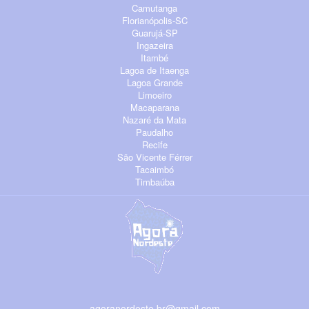
Camutanga
Florianópolis-SC
Guarujá-SP
Ingazeira
Itambé
Lagoa de Itaenga
Lagoa Grande
Limoeiro
Macaparana
Nazaré da Mata
Paudalho
Recife
São Vicente Férrer
Tacaimbó
Timbaúba
agoranordeste.br@gmail.com