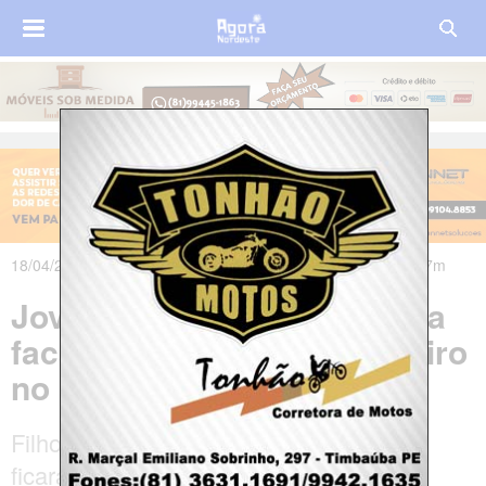
18/04/2025 às 06h17m - Atualizado em 18/04/2025 às 11h37m
Jovem de 23 anos é morta a
facadas pelo ex-companheiro
no interior do Ceará
Filho do casal e irmã da vítima também
ficaram feridos. Suspeito fugiu, mas foi