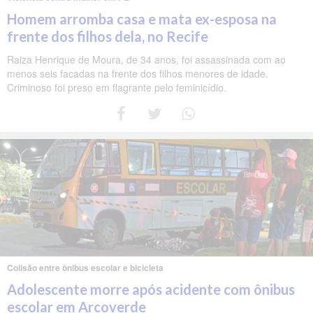
Homem arromba casa e mata ex-esposa na
frente dos filhos dela, no Recife
Raiza Henrique de Moura, de 34 anos, foi assassinada com ao
menos seis facadas na frente dos filhos menores de idade.
Criminoso foi preso em flagrante pelo feminicídio.
Colisão entre ônibus escolar e bicicleta
Adolescente morre após acidente com ônibus
escolar em Arcoverde