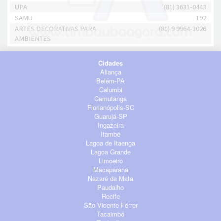
UPA
(81) 3631-0443
SAMU
192
ARTES DECORATIVAS PARA
(81) 9 9964-3026
AMBIENTES
Cidades
Aliança
Belém-PA
Calumbi
Camutanga
Florianópolis-SC
Guarujá-SP
Ingazeira
Itambé
Lagoa de Itaenga
Lagoa Grande
Limoeiro
Macaparana
Nazaré da Mata
Paudalho
Recife
São Vicente Férrer
Tacaimbó