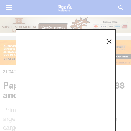
21/04/2025 às 10h02m
Papa Francisco morre aos 88
anos
Primeiro pontífice latino-americano, o
argentino Jorge Mario Bergogli ocupou o
cargo por 12 anos