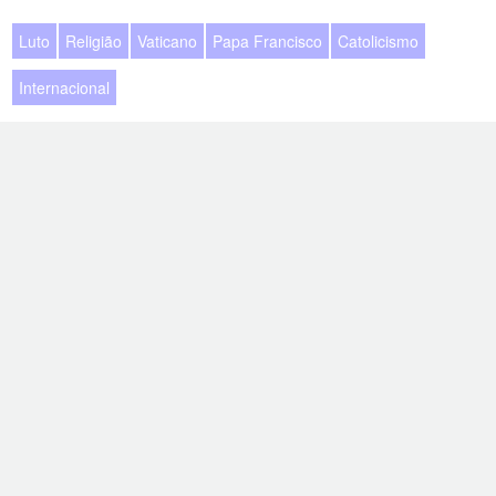
Luto
Religião
Vaticano
Papa Francisco
Catolicismo
Internacional