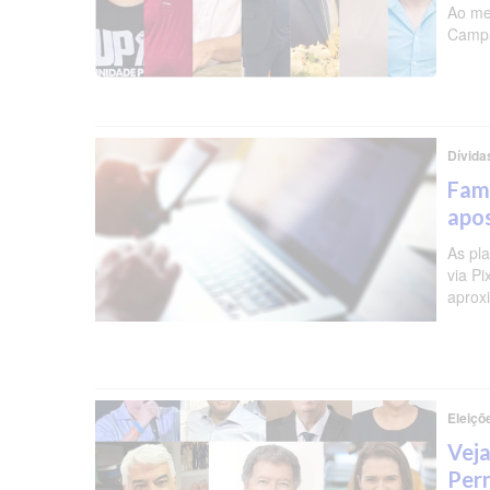
Ao me
Campa
Dívida
Famí
apos
As pl
via P
aprox
Eleiçõ
Veja
Per