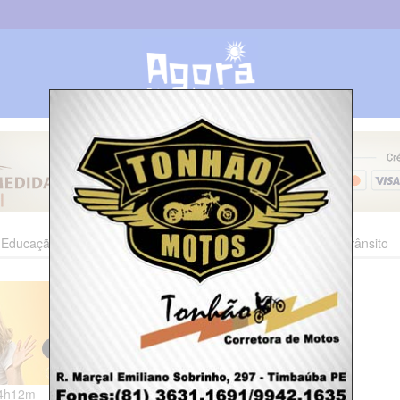
Educação
Esporte
Cultura
Polícia
Economia
Trânsito
04h12m