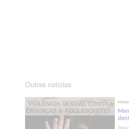
Outras notícias
Insegu
Meni
dent
Segun