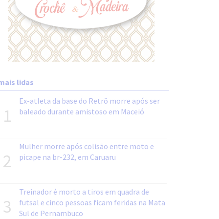
mais lidas
Ex-atleta da base do Retrô morre após ser
1
baleado durante amistoso em Maceió
Mulher morre após colisão entre moto e
2
picape na br-232, em Caruaru
Treinador é morto a tiros em quadra de
3
futsal e cinco pessoas ficam feridas na Mata
Sul de Pernambuco