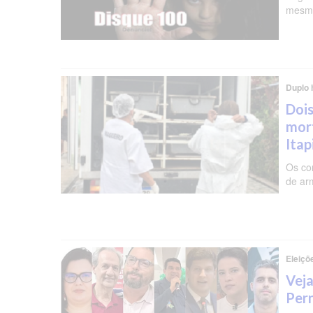
mesma
Duplo 
Dois
mor
Ita
Os co
de ar
Eleiçõ
Veja
Per