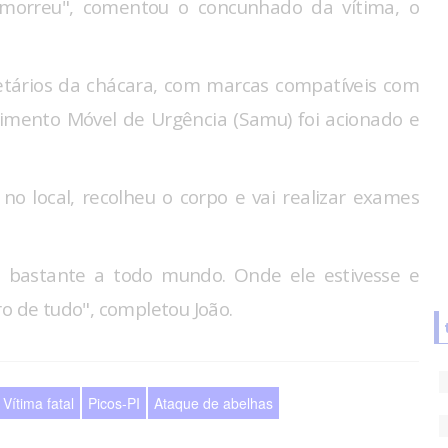
e morreu", comentou o concunhado da vítima, o
ietários da chácara, com marcas compatíveis com
dimento Móvel de Urgência (Samu) foi acionado e
o local, recolheu o corpo e vai realizar exames
a bastante a todo mundo. Onde ele estivesse e
ro de tudo", completou João.
Vítima fatal
Picos-PI
Ataque de abelhas