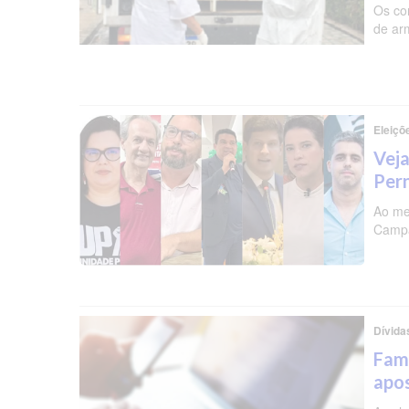
Os co
de ar
Eleiçõ
Veja
Per
Ao me
Campa
Dívida
Famí
apos