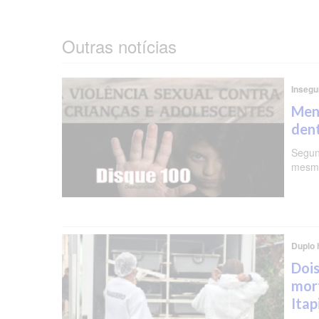
Outras notícias
Insegu
Meni
dent
Segun
mesma
Duplo 
Dois
mor
Ita