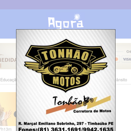
Educação
Esporte
Cultura
Polícia
Economia
Trânsito
07h13m