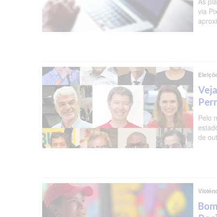
As pl
via P
aprox
Eleiçõ
Veja
Per
Pelo 
estad
de ou
Violên
Bomb