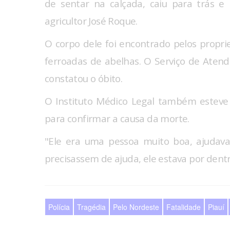
de sentar na calçada, caiu para trás 
agricultor José Roque.
O corpo dele foi encontrado pelos propr
ferroadas de abelhas. O Serviço de Aten
constatou o óbito.
O Instituto Médico Legal também esteve n
para confirmar a causa da morte.
"Ele era uma pessoa muito boa, ajudav
precisassem de ajuda, ele estava por dent
Polícia
Tragédia
Pelo Nordeste
Fatalidade
Piauí