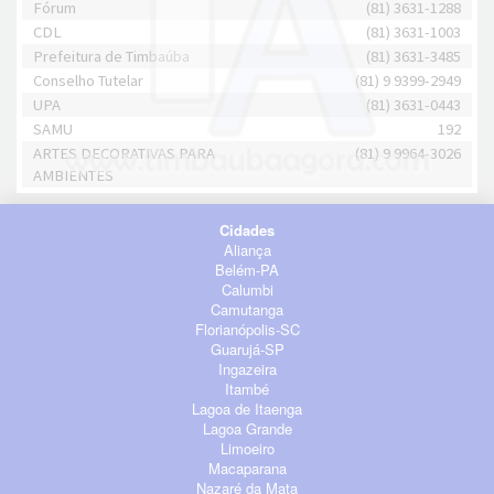
Fórum
(81) 3631-1288
CDL
(81) 3631-1003
Prefeitura de Timbaúba
(81) 3631-3485
Conselho Tutelar
(81) 9 9399-2949
UPA
(81) 3631-0443
SAMU
192
ARTES DECORATIVAS PARA
(81) 9 9964-3026
AMBIENTES
Cidades
Aliança
Belém-PA
Calumbi
Camutanga
Florianópolis-SC
Guarujá-SP
Ingazeira
Itambé
Lagoa de Itaenga
Lagoa Grande
Limoeiro
Macaparana
Nazaré da Mata