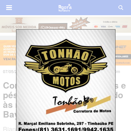
07/05/2024 às 07h02m - Atualizado em 07/05/2024 às 08h00m
Corpo de mulher com mãos e
pés amarrados é encontrado
às margens da BR-230, em
Bayeux-PB
Bianca Souza de Lima, 22 anos, estava