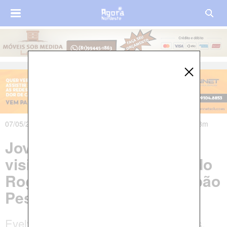
07/05/2024 às 23h41m - Atualizado em 08/05/2024 às 07h33m
Jovem de 22 anos sai para
visitar marido no presídio do
Roger e desaparece, em João
Pessoa
Evely Jady Ferreira da Silva, de 22 anos,