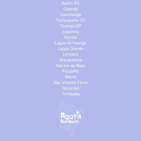
Belém-PA
Calumbi
Camutanga
Florianópolis-SC
Guarujá-SP
Ingazeira
Itambé
Lagoa de Itaenga
Lagoa Grande
Limoeiro
Macaparana
Nazaré da Mata
Paudalho
Recife
São Vicente Férrer
Tacaimbó
Timbaúba