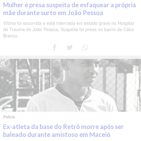
Mulher é presa suspeita de esfaquear a própria
mãe durante surto em João Pessoa
Vítima foi socorrida e está internada em estado grave no Hospital
de Trauma de João Pessoa. Suspeita foi presa no bairro de Cabo
Branco.
Polícia
Ex-atleta da base do Retrô morre após ser
baleado durante amistoso em Maceió