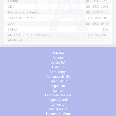
Fórum
(81) 3631-1288
CDL
(81) 3631-1003
Prefeitura de Timbaúba
(81) 3631-3485
Conselho Tutelar
(81) 9 9399-2949
UPA
(81) 3631-0443
SAMU
192
ARTES DECORATIVAS PARA
(81) 9 9964-3026
AMBIENTES
Cidades
Aliança
Belém-PA
Calumbi
Camutanga
Florianópolis-SC
Guarujá-SP
Ingazeira
Itambé
Lagoa de Itaenga
Lagoa Grande
Limoeiro
Macaparana
Nazaré da Mata