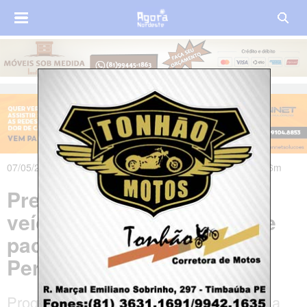
07/05/2026 às 13h08m - Atualizado em 07/05/2026 às 20h36m
Presidente Lula envia 149
veículos para transporte de
pacientes do SUS em
Pernambuco
Programa do Ministério da Saúde destina