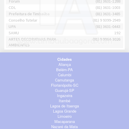
Fórum
(81) 3631-1288
CDL
(81) 3631-1003
Prefeitura de Timbaúba
(81) 3631-3485
Conselho Tutelar
(81) 9 9399-2949
UPA
(81) 3631-0443
SAMU
192
ARTES DECORATIVAS PARA
(81) 9 9964-3026
AMBIENTES
Cidades
Aliança
Belém-PA
Calumbi
Camutanga
Florianópolis-SC
Guarujá-SP
Ingazeira
Itambé
Lagoa de Itaenga
Lagoa Grande
Limoeiro
Macaparana
Nazaré da Mata