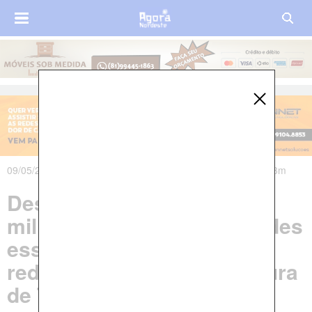
09/05/2024 às 11h14m - Atualizado em 09/05/2024 às 11h33m
Despesa de quase R$ 5,5
milhões em duas festividades
esse ano é espalhada nas
redes sociais após Prefeitura
de Timbaúba atrasar