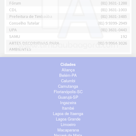
Fórum
(81) 3631-1288
CDL
(81) 3631-1003
Prefeitura de Timbaúba
(81) 3631-3485
Conselho Tutelar
(81) 9 9399-2949
UPA
(81) 3631-0443
SAMU
192
ARTES DECORATIVAS PARA
(81) 9 9964-3026
AMBIENTES
Cidades
Aliança
Belém-PA
Calumbi
Camutanga
Florianópolis-SC
Guarujá-SP
Ingazeira
Itambé
Lagoa de Itaenga
Lagoa Grande
Limoeiro
Macaparana
Nazaré da Mata