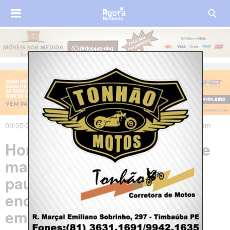
09/05/2026 às 16h23m - Atualizado em 11/05/2026 às 22h13m
Homem é preso suspeito de
matar companheira a
pauladas; corpo foi
encontrado dentro de casa
em Petrolina