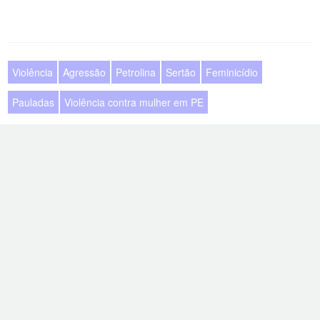
Violência
Agressão
Petrolina
Sertão
Feminicídio
Pauladas
Violência contra mulher em PE