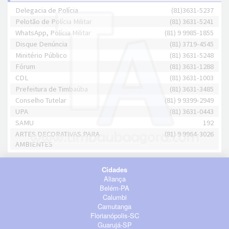
Delegacia de Polícia
(81)3631-5237
Pelotão de Polícia Militar
(81) 3631-5241
WhatsApp, Polícia Militar
(81) 9 9985-1855
Disque Denúncia
(81) 3719-4545
Minitério Público
(81) 3631-5248
Fórum
(81) 3631-1288
CDL
(81) 3631-1003
Prefeitura de Timbaúba
(81) 3631-3485
Conselho Tutelar
(81) 9 9399-2949
UPA
(81) 3631-0443
SAMU
192
ARTES DECORATIVAS PARA
(81) 9 9964-3026
AMBIENTES
Cidades
Aliança
Belém-PA
Calumbi
Camutanga
Florianópolis-SC
Guarujá-SP