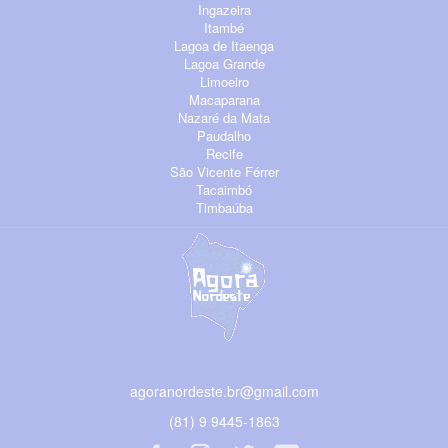
Ingazeira
Itambé
Lagoa de Itaenga
Lagoa Grande
Limoeiro
Macaparana
Nazaré da Mata
Paudalho
Recife
São Vicente Férrer
Tacaimbó
Timbaúba
agoranordeste.br@gmail.com
(81) 9 9445-1863