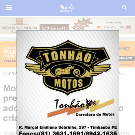
11/05/2026 às 19h00m - Atualizado em 12/05/2026 às 07h13m
Motorista de van escolar é
preso suspeito de estuprar
adolescente e outras quatro
crianças em Caruaru
Investigação aponta que o homem abusava