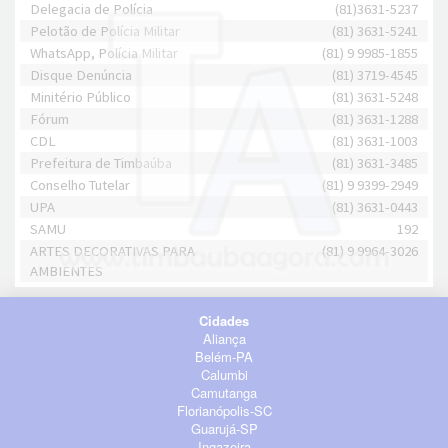
Delegacia de Polícia
(81)3631-5237
Pelotão de Polícia Militar
(81) 3631-5241
WhatsApp, Polícia Militar
(81) 9 9985-1855
Disque Denúncia
(81) 3719-4545
Minitério Público
(81) 3631-5248
Fórum
(81) 3631-1288
CDL
(81) 3631-1003
Prefeitura de Timbaúba
(81) 3631-3485
Conselho Tutelar
(81) 9 9399-2949
UPA
(81) 3631-0443
SAMU
192
ARTES DECORATIVAS PARA
(81) 9 9964-3026
AMBIENTES
Cidades
Aliança
Belém-PA
Calumbi
Camutanga
Florianópolis-SC
Guarujá-SP
Ingazeira