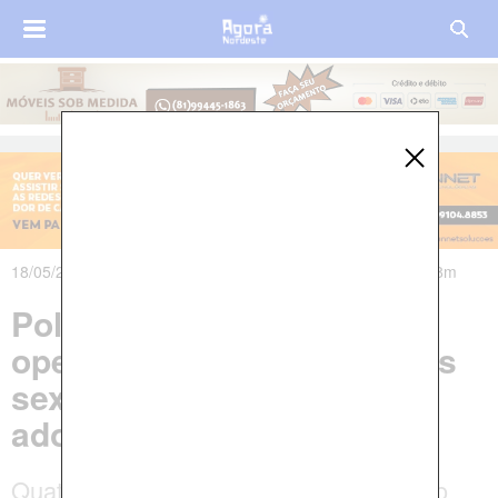
18/05/2024 às 18h01m - Atualizado em 19/05/2024 às 15h38m
Polícia Federal deflagra
operação para coibir crimes
sexuais contra crianças e
adolescentes
Quatro mandados de busca e apreensão