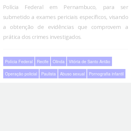
Polícia Federal em Pernambuco, para ser
submetido a exames periciais específicos, visando
a obtenção de evidências que comprovem a
prática dos crimes investigados.
Polícia Federal
Recife
Olinda
Vitória de Santo Antão
Operação policial
Paulista
Abuso sexual
Pornografia infantil