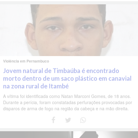
Violência em Pernambuco
Jovem natural de Timbaúba é encontrado
morto dentro de um saco plástico em canavial
na zona rural de Itambé
A vítima foi identificada como Natan Marconi Gomes, de 18 anos.
Durante a perícia, foram constatadas perfurações provocadas por
disparos de arma de fogo na região da cabeça e na mão direita.