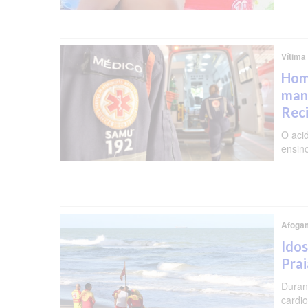
Vítima
Hom
man
Rec
O aci
ensin
Afoga
Ido
Prai
Duran
cardi