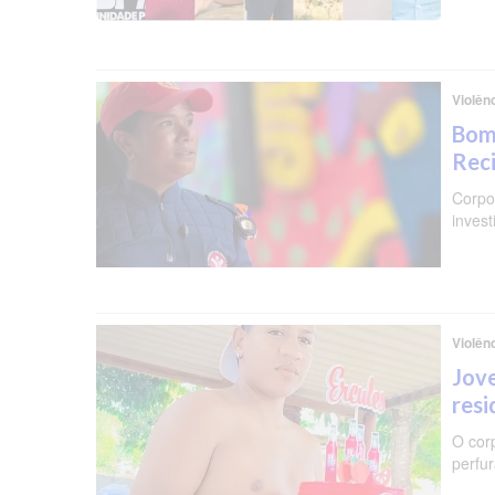
Violên
Bomb
Reci
Corpo 
invest
Violên
Jove
resi
O cor
perfu