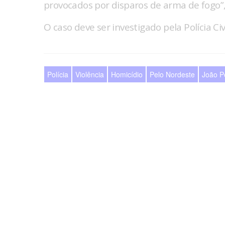
provocados por disparos de arma de fogo”,
O caso deve ser investigado pela Polícia Civi
Polícia
Violência
Homicídio
Pelo Nordeste
João P