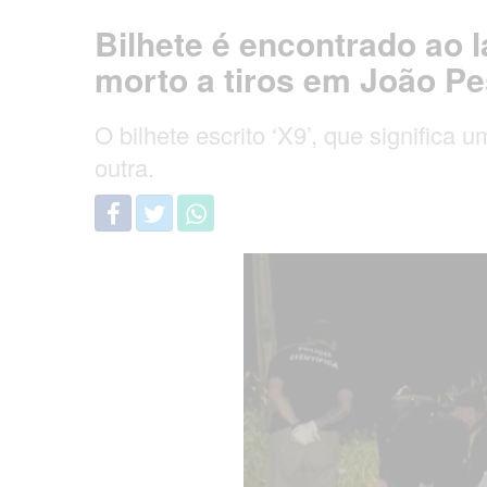
Bilhete é encontrado ao 
morto a tiros em João P
O bilhete escrito ‘X9’, que signific
outra.