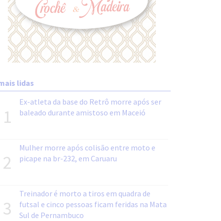
mais lidas
Ex-atleta da base do Retrô morre após ser
1
baleado durante amistoso em Maceió
Mulher morre após colisão entre moto e
2
picape na br-232, em Caruaru
Treinador é morto a tiros em quadra de
3
futsal e cinco pessoas ficam feridas na Mata
Sul de Pernambuco