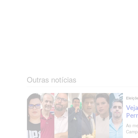
Outras notícias
Eleiçõ
Veja
Per
Ao me
Campa