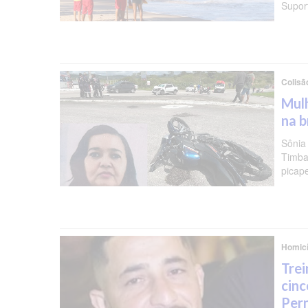
Supor
Colisã
Mulh
na b
Sônia
Timba
picap
Homicí
Trei
cinc
Per