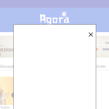
Educação
Esporte
Cultura
Polícia
Economia
Trânsito
07h42m