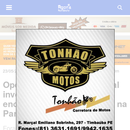
23/05/2024 às 20h25m - Atualizado em 23/05/2024 às 22h10m
Operação da Polícia Federal
investiga desvios de
encomendas dos Correios, na
Paraíba
Foram cumpridos dois mandados de