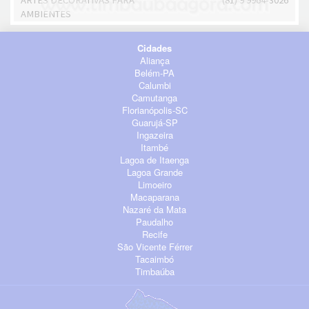
ARTES DECORATIVAS PARA
(81) 9 9964-3026
AMBIENTES
Cidades
Aliança
Belém-PA
Calumbi
Camutanga
Florianópolis-SC
Guarujá-SP
Ingazeira
Itambé
Lagoa de Itaenga
Lagoa Grande
Limoeiro
Macaparana
Nazaré da Mata
Paudalho
Recife
São Vicente Férrer
Tacaimbó
Timbaúba