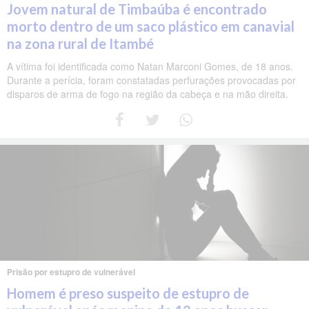
Jovem natural de Timbaúba é encontrado
morto dentro de um saco plástico em canavial
na zona rural de Itambé
A vítima foi identificada como Natan Marconi Gomes, de 18 anos.
Durante a perícia, foram constatadas perfurações provocadas por
disparos de arma de fogo na região da cabeça e na mão direita.
Prisão por estupro de vulnerável
Homem é preso suspeito de estupro de