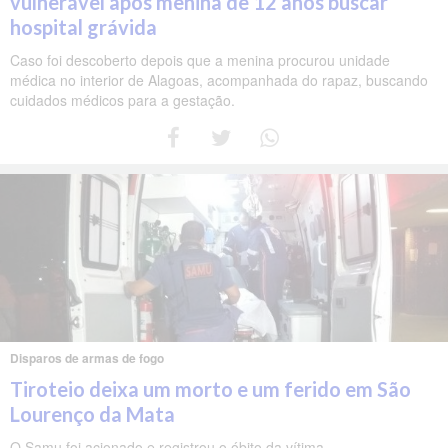
vulnerável após menina de 12 anos buscar
hospital grávida
Caso foi descoberto depois que a menina procurou unidade
médica no interior de Alagoas, acompanhada do rapaz, buscando
cuidados médicos para a gestação.
Disparos de armas de fogo
Tiroteio deixa um morto e um ferido em São
Lourenço da Mata
O Samu foi acionado e registrou o óbito da vítima