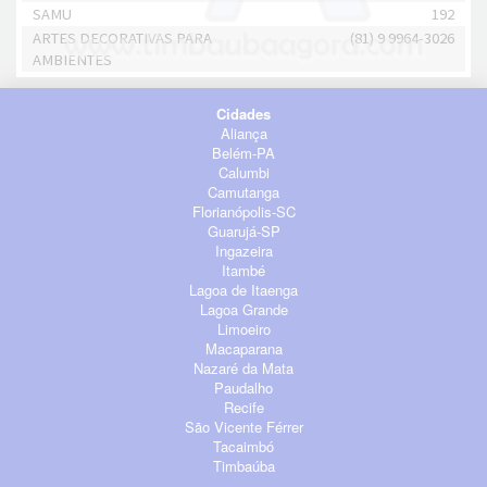
SAMU
192
ARTES DECORATIVAS PARA
(81) 9 9964-3026
AMBIENTES
Cidades
Aliança
Belém-PA
Calumbi
Camutanga
Florianópolis-SC
Guarujá-SP
Ingazeira
Itambé
Lagoa de Itaenga
Lagoa Grande
Limoeiro
Macaparana
Nazaré da Mata
Paudalho
Recife
São Vicente Férrer
Tacaimbó
Timbaúba