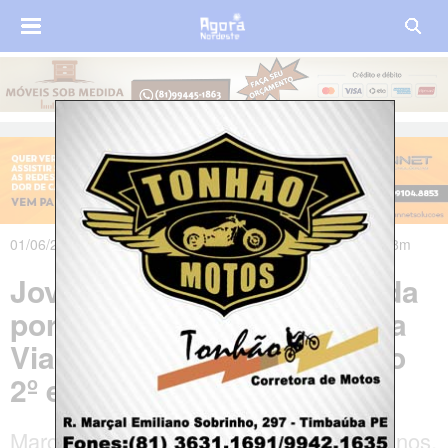
01/06/2026 às 11h55m - Atualizado em 03/06/2026 às 07h28m
Jovem de 19 anos é mordida
por tubarão na praia de Boa
Viagem, no Recife; caso é o
2º em dois dias
Marcela Vitória de Lima Santos, de 19 anos,