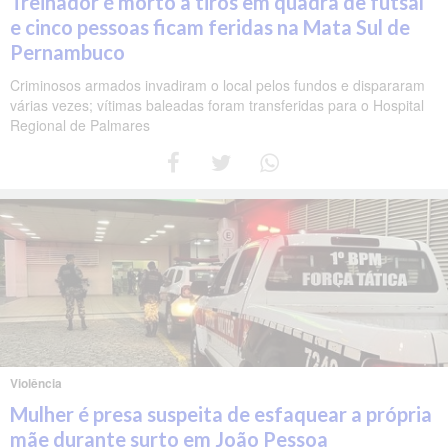
Treinador é morto a tiros em quadra de futsal
e cinco pessoas ficam feridas na Mata Sul de
Pernambuco
Criminosos armados invadiram o local pelos fundos e dispararam
várias vezes; vítimas baleadas foram transferidas para o Hospital
Regional de Palmares
Violência
Mulher é presa suspeita de esfaquear a própria
mãe durante surto em João Pessoa