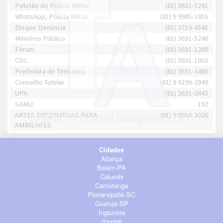
Pelotão de Polícia Militar
(81) 3631-5241
WhatsApp, Polícia Militar
(81) 9 9985-1855
Disque Denúncia
(81) 3719-4545
Minitério Público
(81) 3631-5248
Fórum
(81) 3631-1288
CDL
(81) 3631-1003
Prefeitura de Timbaúba
(81) 3631-3485
Conselho Tutelar
(81) 9 9399-2949
UPA
(81) 3631-0443
SAMU
192
ARTES DECORATIVAS PARA
(81) 9 9964-3026
AMBIENTES
Cidades
Aliança
Belém-PA
Calumbi
Camutanga
Florianópolis-SC
Guarujá-SP
Ingazeira
Itambé