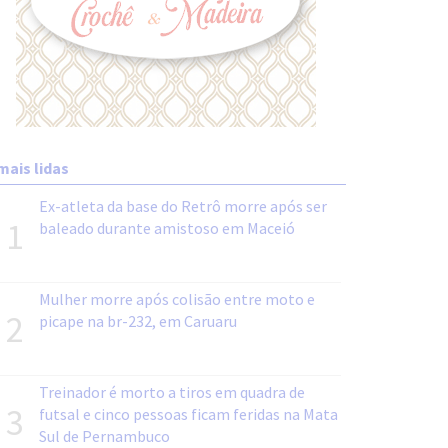
mais lidas
Ex-atleta da base do Retrô morre após ser
1
baleado durante amistoso em Maceió
Mulher morre após colisão entre moto e
2
picape na br-232, em Caruaru
Treinador é morto a tiros em quadra de
3
futsal e cinco pessoas ficam feridas na Mata
Sul de Pernambuco