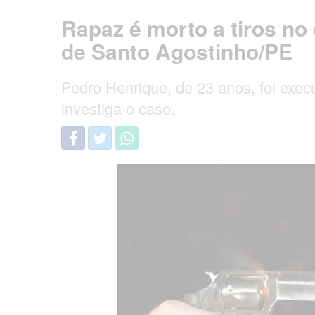
Rapaz é morto a tiros no
de Santo Agostinho/PE
Pedro Henrique, de 23 anos, foi execut
investiga o caso.