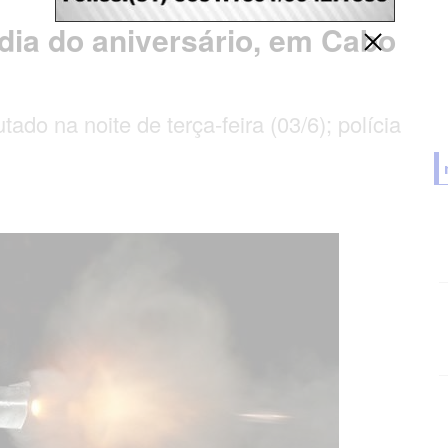
 dia do aniversário, em Cabo
ado na noite de terça-feira (03/6); polícia