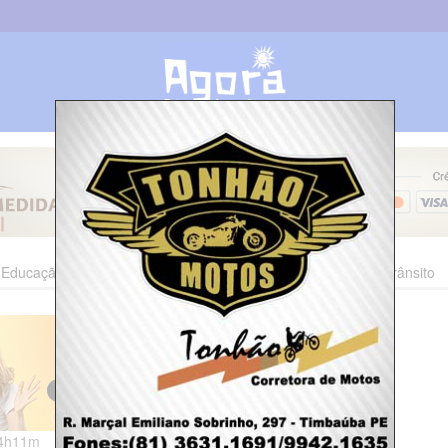
Educação
Esporte
Cultura
Polícia
Economia
Trânsito
14h11m