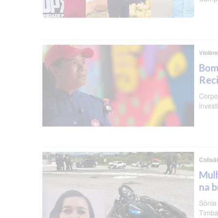
Violên
Bomb
Reci
Corpo 
invest
Colisã
Mulh
na b
Sônia
Timba