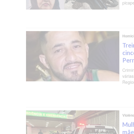
picap
Homicí
Trei
cinc
Per
Crimi
várias
Regio
Violên
Mulh
mãe