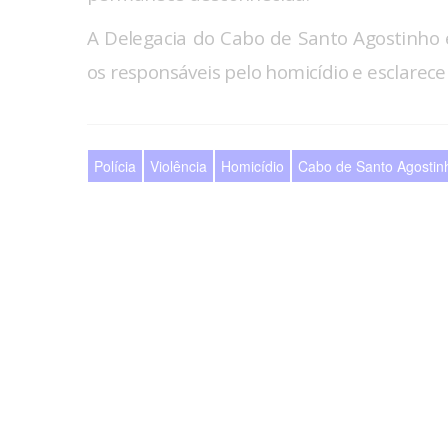
A Delegacia do Cabo de Santo Agostinho e
os responsáveis pelo homicídio e esclarecer
Polícia
Violência
Homicídio
Cabo de Santo Agostin