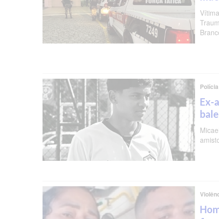
Vítima
Traum
Branc
Polícia
Ex-a
bal
Micael
amist
Violên
Hom