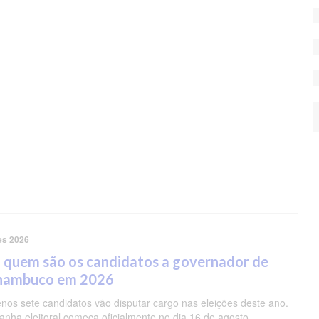
es 2026
 quem são os candidatos a governador de
nambuco em 2026
nos sete candidatos vão disputar cargo nas eleições deste ano.
nha eleitoral começa oficialmente no dia 16 de agosto.