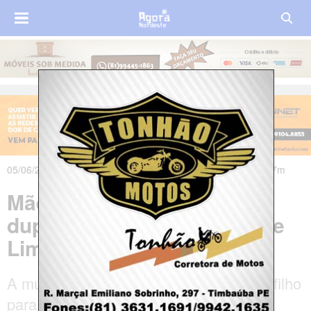
05/06/2026 às 19h29m - Atualizado em 08/06/2026 às 05h07m
Mãe e filho são mortos em
duplo homicídio em Abreu e
Lima
A mulher teria se colocado na frente do filho
para o proteger