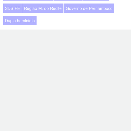
SDS-PE
Região M. do Recife
Governo de Pernambuco
Duplo homicídio