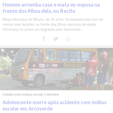
Homem arromba casa e mata ex-esposa na
frente dos filhos dela, no Recife
Raiza Henrique de Moura, de 34 anos, foi assassinada com ao
menos seis facadas na frente dos filhos menores de idade.
Criminoso foi preso em flagrante pelo feminicídio.
Colisão entre ônibus escolar e bicicleta
Adolescente morre após acidente com ônibus
escolar em Arcoverde