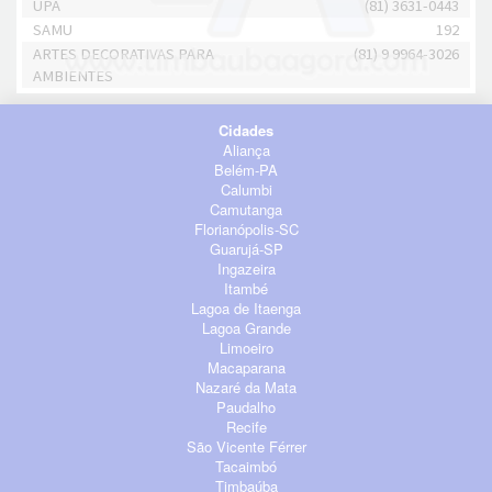
UPA
(81) 3631-0443
SAMU
192
ARTES DECORATIVAS PARA
(81) 9 9964-3026
AMBIENTES
Cidades
Aliança
Belém-PA
Calumbi
Camutanga
Florianópolis-SC
Guarujá-SP
Ingazeira
Itambé
Lagoa de Itaenga
Lagoa Grande
Limoeiro
Macaparana
Nazaré da Mata
Paudalho
Recife
São Vicente Férrer
Tacaimbó
Timbaúba