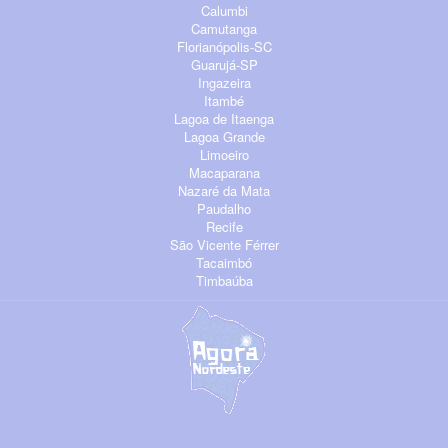
Calumbi
Camutanga
Florianópolis-SC
Guarujá-SP
Ingazeira
Itambé
Lagoa de Itaenga
Lagoa Grande
Limoeiro
Macaparana
Nazaré da Mata
Paudalho
Recife
São Vicente Férrer
Tacaimbó
Timbaúba