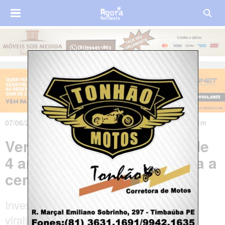
07/06/2025 às 17h39m - Atualizado em 09/06/2025 às 18h31m
Vereador amarra enteado de
4 anos pelo pescoço e filma a
cena
Investigação foi iniciada após um vídeo
viralizar em diversas redes sociais