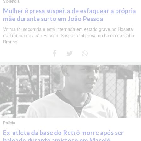
Violência
Mulher é presa suspeita de esfaquear a própria
mãe durante surto em João Pessoa
Vítima foi socorrida e está internada em estado grave no Hospital
de Trauma de João Pessoa. Suspeita foi presa no bairro de Cabo
Branco.
Polícia
Ex-atleta da base do Retrô morre após ser
baleado durante amistoso em Maceió